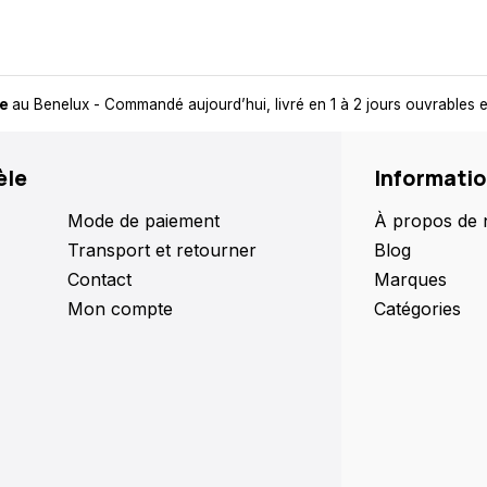
trait
- Toujours un point de retrait près de chez vous, pour plus de flexi
èle
Informati
Mode de paiement
À propos de 
Transport et retourner
Blog
Contact
Marques
Mon compte
Catégories