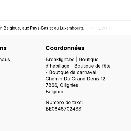
bilité et de confort.
Livraison ultra-rapide
au Benelux
- Com
ons
Coordonnées
nous
Breaklight.be | Boutique
d'habillage - Boutique de fête
- Boutique de carnaval
Chemin Du Grand Denis 12
7866, Ollignies
Belgium
Numéro de taxe:
BE0848702488