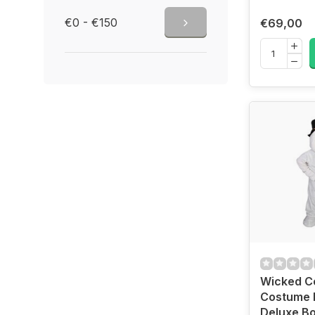
€0 - €150
€69,00
Wicked C
Costume 
Deluxe B