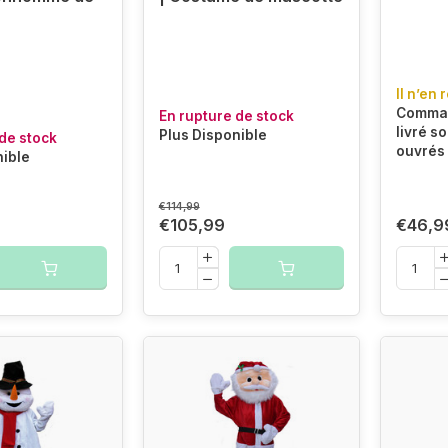
Il n’en 
Comman
En rupture de stock
livré so
Plus Disponible
de stock
ouvrés
nible
€114,99
€105,99
€46,9