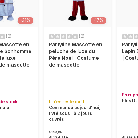
-31%
-17%
(0)
(0)
 Mascotte en
Partyline Mascotte en
Partyl
de bonhomme
peluche de luxe du
Lapin 
e luxe |
Père Noël | Costume
| Cos
de mascotte
de mascotte
En rupt
Plus Di
de stock
Il n’en reste qu’ 1
nible
Commandé aujourd'hui,
livré sous 1 à 2 jours
ouvrés
€149,95
€124,95
€79,9