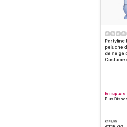
Partyline
peluche 
de neige d
Costume 
En rupture 
Plus Dispo
€179,95
€125,00