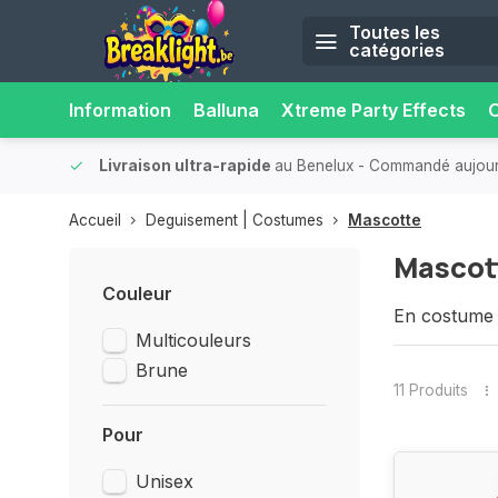
Toutes les
catégories
Information
Balluna
Xtreme Party Effects
O
bilité.
Plus de 15 000 points de retrait
- Toujours un point de 
Accueil
Deguisement | Costumes
Mascotte
Mascot
Couleur
En costume d
Multicouleurs
l’intention, 
OK, peut-êtr
Brune
Dalmatie. En
11 Produits
que toutes l
Pour
Unisex