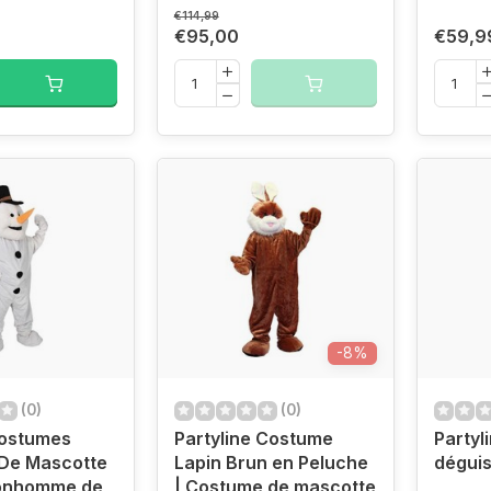
€114,99
€95,00
€59,9
-8%
(0)
(0)
ostumes
Partyline Costume
Partyl
De Mascotte
Lapin Brun en Peluche
dégui
onhomme de
| Costume de mascotte