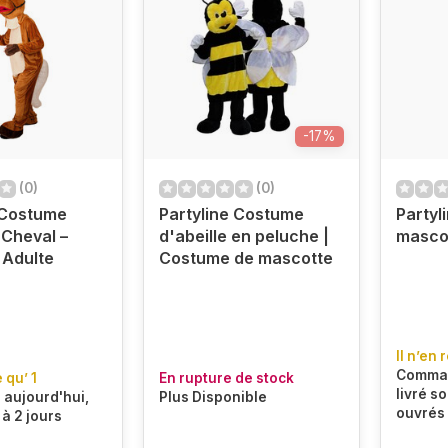
-17%
(0)
(0)
 Costume
Partyline Costume
Partyl
Cheval –
d'abeille en peluche |
mascot
 Adulte
Costume de mascotte
Il n’en 
Comman
e qu’ 1
En rupture de stock
livré so
aujourd'hui,
Plus Disponible
ouvrés
 à 2 jours