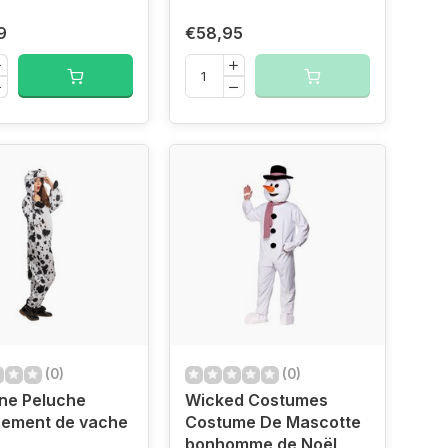
9
€58,95
(0)
(0)
ine Peluche
Wicked Costumes
sement de vache
Costume De Mascotte
bonhomme de Noël