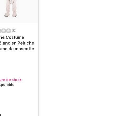
(0)
ine Costume
Blanc en Peluche
tume de mascotte
ure de stock
sponible
5