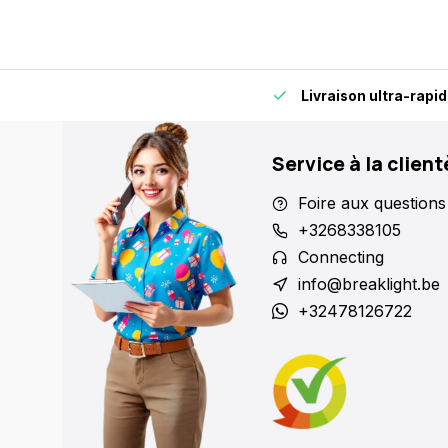
rapidement et en toute fiabilité.
Plus de 15 000 points de re
Service à la client
Foire aux questions
+3268338105
Connecting
info@breaklight.be
+32478126722