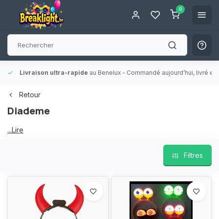
0
Livraison ultra-rapide
au Benelux
- Commandé aujourd’hui, livré en 
Retour
Diademe
Diademe
...Lire
plus
Filtres