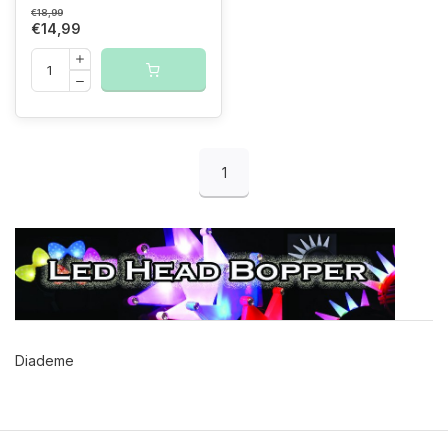
€18,99
€14,99
1
Diademe