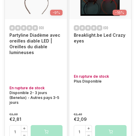
-9%
-16%
(0)
(0)
Partyline Diadème avec
Breaklight.be Led Crazy
oreilles diable LED |
eyes
Oreilles du diable
lumineuses
En rupture de stock
Plus Disponible
En rupture de stock
Disponible 2- 3 jours
(Benelux) - Autres pays 3-5
jours
€3,09
€2,49
€2,81
€2,09