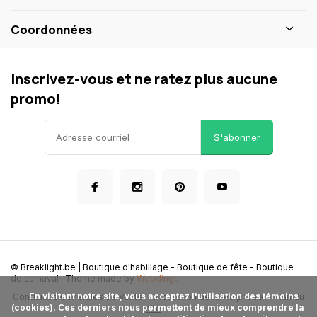
Coordonnées
Inscrivez-vous et ne ratez plus aucune
promo!
S'abonner
© Breaklight.be | Boutique d'habillage - Boutique de fête - Boutique
de carnaval
- Theme made by
Webdinge
      En visitant notre site, vous acceptez l'utilisation des témoins 
Conditions Generales de Vente
Protection de la vie privée
Plan du
(cookies). Ces derniers nous permettent de mieux comprendre la 
site