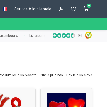
0
Service à la clientèle
9.6
Livraison ultra-rapide
au Benelux
- Commandé aujourd’hui, livré en
Produits les plus récents
Prix le plus bas
Prix le plus élevé