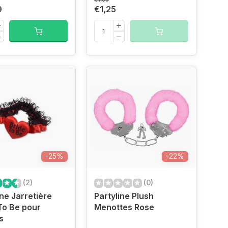
9
€1,25
-25%
-22%
(2)
(0)
ine Jarretière
Partyline Plush
To Be pour
Menottes Rose
s