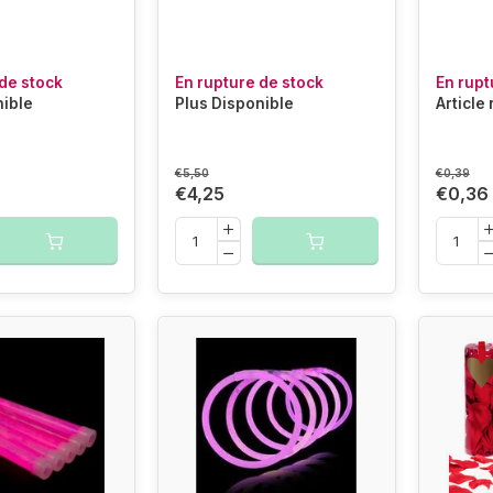
de stock
En rupture de stock
En rupt
nible
Plus Disponible
Article
€5,50
€0,39
€4,25
€0,36