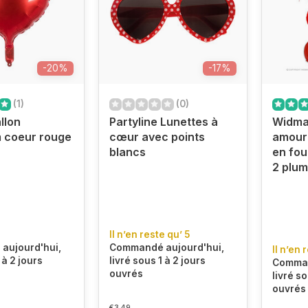
-20%
-17%
(1)
(0)
llon
Partyline Lunettes à
Widma
 coeur rouge
cœur avec points
amour
blancs
en fou
2 plu
Il n’en reste qu’ 5
aujourd'hui,
Commandé aujourd'hui,
Il n’en 
 à 2 jours
livré sous 1 à 2 jours
Comman
ouvrés
livré so
ouvrés
€3,49