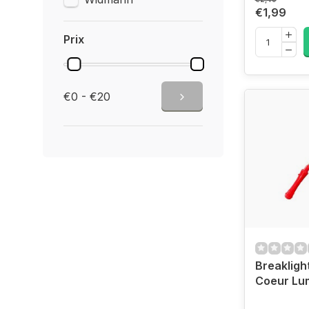
€1,99
Prix
€0 - €20
Breakligh
Coeur Lu