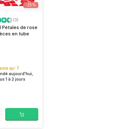
-25%
(3)
 Pétales de rose
èces en tube
reste qu’ 7
dé aujourd'hui,
us 1 à 2 jours