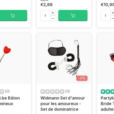
€2,88
€10,9
-4%
(0)
(0)
t.be Bâton
Widmann Set d'amour
Partyl
mineux
pour les amoureux -
Bride 
Set de dominatrice
adulte