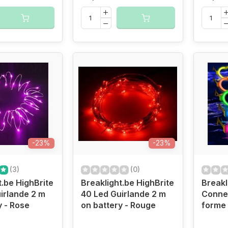
-23%
-23%
(3)
(0)
t.be HighBrite
Breaklight.be HighBrite
Breakl
irlande 2 m
40 Led Guirlande 2 m
Conne
y - Rose
on battery - Rouge
forme