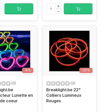
-8%
-20%
(0)
(0)
ight.be
Breaklight.be 22"
cteur Lunette en
Colliers Lumineux
 de coeur
Rouges