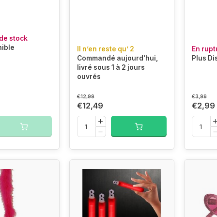
de stock
nible
Il n’en reste qu’ 2
En rupt
Commandé aujourd'hui,
Plus Di
livré sous 1 à 2 jours
ouvrés
€12,99
€3,99
€12,49
€2,99