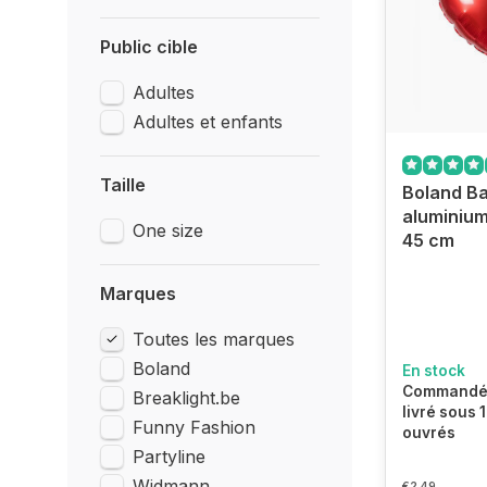
Public cible
Adultes
Adultes et enfants
Taille
Boland Ba
aluminium
One size
45 cm
Marques
Toutes les marques
Boland
En stock
Commandé 
Breaklight.be
livré sous 1
Funny Fashion
ouvrés
Partyline
Widmann
€2,49