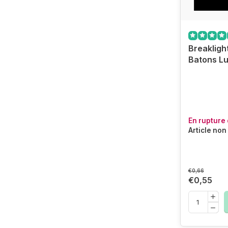
Breakligh
Batons L
En rupture 
Article non
€0,66
€0,55