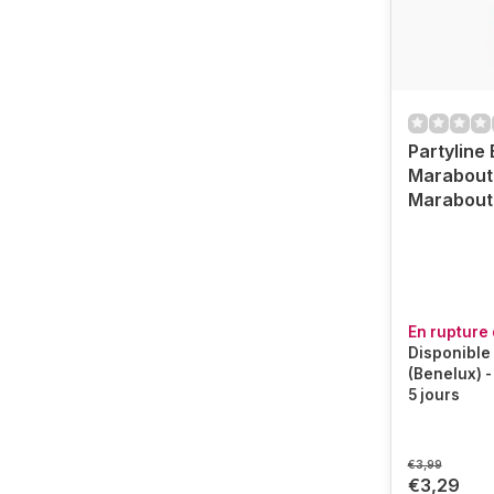
Partyline
Marabout 
Marabout
En rupture 
Disponible 
(Benelux) -
5 jours
€3,99
€3,29