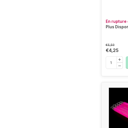
En rupture 
Plus Dispo
€5,50
€4,25