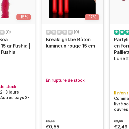
-18%
-17%
(0)
(0)
 Boa
Breaklight.be Bâton
Partyl
15 gr Fushia |
lumineux rouge 15 cm
en for
 Fushia
Paillet
Lunett
En rupture de stock
de stock
2- 3 jours
Il n’en 
 Autres pays 3-
Comman
livré so
ouvrés
€0,66
€2,99
€0,55
€2,49