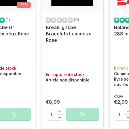
-17%
(1)
(0)
t.be 6"
Breaklight.be
Boland
umineux Rose
Bracelets Lumineux
288 pi
Rose
de stock
Il n’en 
 disponible
Comman
En rupture de stock
livré so
Article non disponible
ouvrés
€3,99
€8,99
€2,99