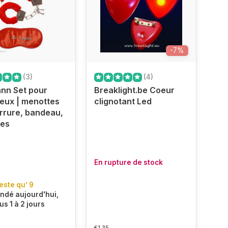
-7%
(3)
(4)
nn Set pour
Breaklight.be Coeur
eux | menottes
clignotant Led
rrure, bandeau,
mes
En rupture de stock
reste qu’ 9
dé aujourd'hui,
us 1 à 2 jours
€1,35