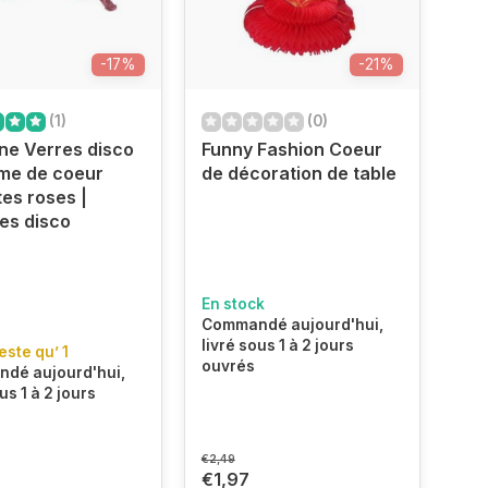
-17%
-21%
(1)
(0)
ine Verres disco
Funny Fashion Coeur
me de coeur
de décoration de table
tes roses |
es disco
En stock
Commandé aujourd'hui,
livré sous 1 à 2 jours
reste qu’ 1
ouvrés
dé aujourd'hui,
us 1 à 2 jours
€2,49
€1,97