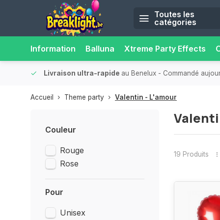
Toutes les
catégories
Information
Balluna
Xtreme Party Effects
O
bilité.
Plus de 15 000 points de retrait
- Toujours un point de 
Accueil
Theme party
Valentin - L'amour
Valenti
Couleur
Rouge
19 Produits
Rose
Pour
Unisex