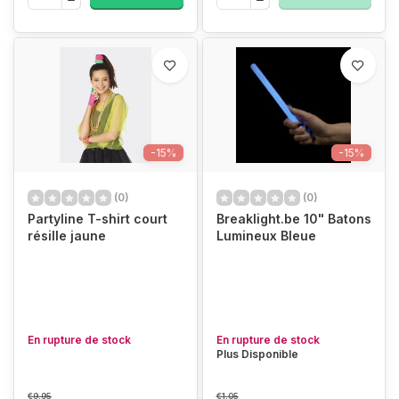
-15%
-15%
(0)
(0)
Partyline T-shirt court
Breaklight.be 10" Batons
résille jaune
Lumineux Bleue
En rupture de stock
En rupture de stock
Plus Disponible
€9,95
€1,05