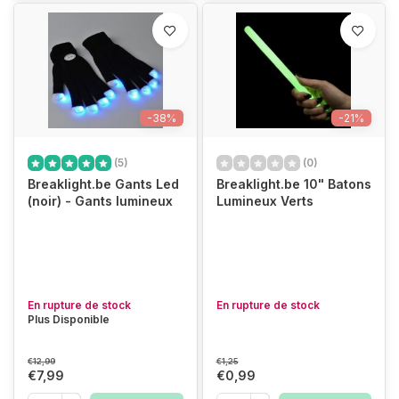
-38%
-21%
(5)
(0)
Breaklight.be Gants Led
Breaklight.be 10" Batons
(noir) - Gants lumineux
Lumineux Verts
En rupture de stock
En rupture de stock
Plus Disponible
€12,99
€1,25
€7,99
€0,99