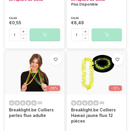
Plus Disponible
€0,66
€9,95
€0,55
€8,49
-28%
-12%
(0)
(0)
Breaklight.be Colliers
Breaklight.be Colliers
perles fluo adulte
Hawaii jaune fluo 12
pièces