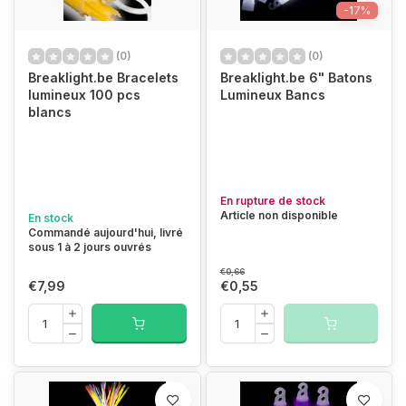
-17%
(0)
(0)
Breaklight.be Bracelets
Breaklight.be 6" Batons
lumineux 100 pcs
Lumineux Bancs
blancs
En rupture de stock
Article non disponible
En stock
Commandé aujourd'hui, livré
sous 1 à 2 jours ouvrés
€0,66
€7,99
€0,55