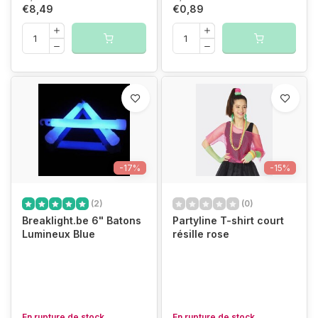
€8,49
€0,89
-17%
-15%
(2)
(0)
Breaklight.be 6" Batons
Partyline T-shirt court
Lumineux Blue
résille rose
En rupture de stock
En rupture de stock