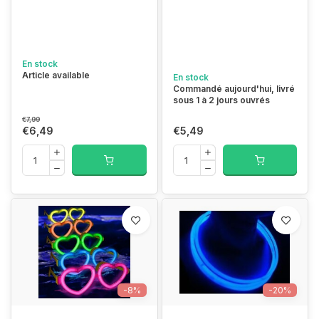
En stock
Article available
En stock
Commandé aujourd'hui, livré
sous 1 à 2 jours ouvrés
€7,99
€6,49
€5,49
-8%
-20%