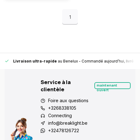
1
Livraison ultra-rapide
au Benelux
- Commandé aujourd’hui, livré en
Service à la
maintenant
clientèle
ouvert
Foire aux questions
+3268338105
Connecting
info@breaklight.be
+32478126722