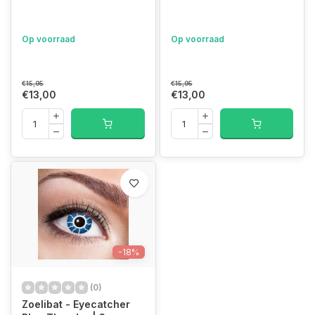
Op voorraad
Op voorraad
€15,95
€15,95
€13,00
€13,00
-18%
(0)
Zoelibat - Eyecatcher