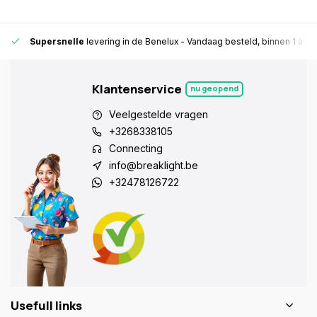
Supersnelle
levering in de Benelux
- Vandaag besteld, binnen 1 à 2 
Klantenservice
nu geopend
Veelgestelde vragen
+3268338105
Connecting
info@breaklight.be
+32478126722
Usefull links