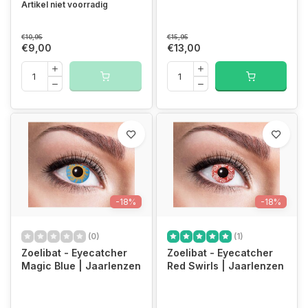
Artikel niet voorradig
€10,95
€15,95
€9,00
€13,00
-18%
-18%
(0)
(1)
Zoelibat - Eyecatcher
Zoelibat - Eyecatcher
Magic Blue | Jaarlenzen
Red Swirls | Jaarlenzen