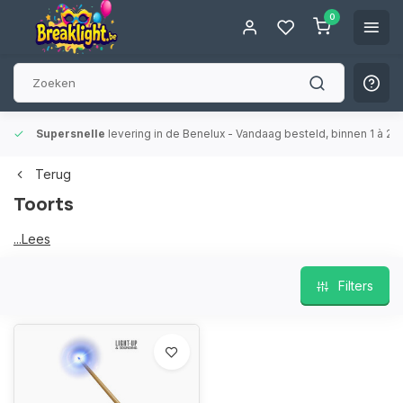
0
Supersnelle
levering in de Benelux
- Vandaag besteld, binnen 1 à 2 
Terug
Toorts
Toorts
...Lees
meer
Filters