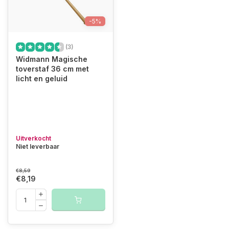
-5%
(3)
Widmann Magische
toverstaf 36 cm met
licht en geluid
Uitverkocht
Niet leverbaar
€8,59
€8,19