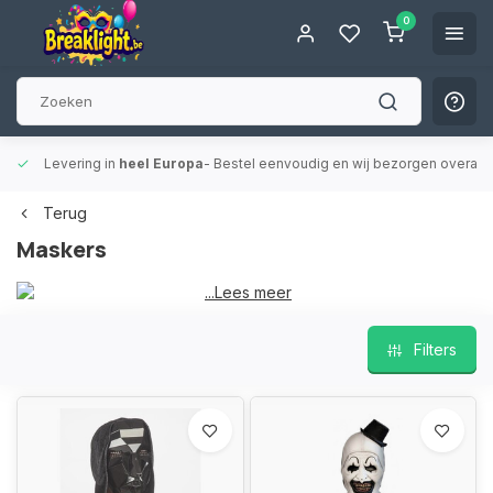
0
baar.
15.000+ afhaalpunten
- Altijd een afhaalpunt bij jou in de buurt 
Terug
Maskers
...Lees meer
Filters