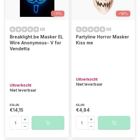
-11%
-19%
(0)
(0)
Breaklight.be Masker EL
Partyline Horror Masker
Wire Anonymous- V for
Kiss me
Vendetta
Uitverkocht
Niet leverbaar
Uitverkocht
Niet leverbaar
€15,95
€5,99
€14,15
€4,84