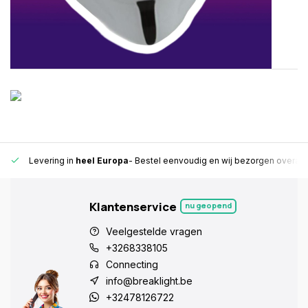
en betrouwbaar.
15.000+ afhaalpunten
- Altijd een afhaalpunt bij jou 
Klantenservice
nu geopend
Veelgestelde vragen
+3268338105
Connecting
info@breaklight.be
+32478126722