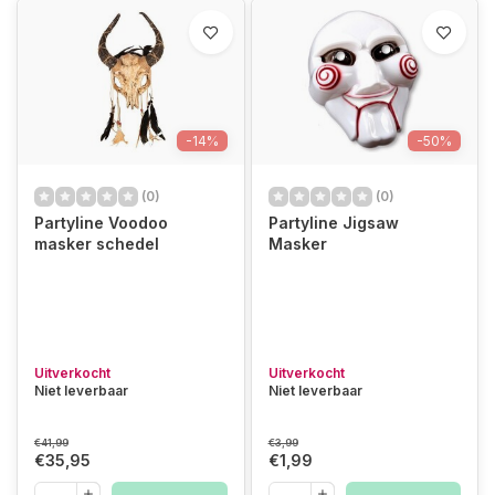
-14%
-50%
(0)
(0)
Partyline Voodoo
Partyline Jigsaw
masker schedel
Masker
Uitverkocht
Uitverkocht
Niet leverbaar
Niet leverbaar
€41,99
€3,99
€35,95
€1,99