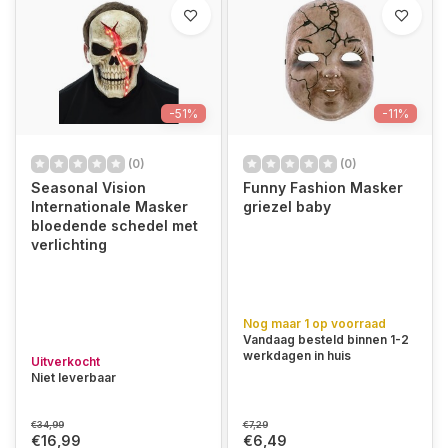
-51%
-11%
(0)
(0)
Seasonal Vision
Funny Fashion Masker
Internationale Masker
griezel baby
bloedende schedel met
verlichting
Nog maar 1 op voorraad
Vandaag besteld binnen 1-2
werkdagen in huis
Uitverkocht
Niet leverbaar
€34,99
€7,29
€16,99
€6,49