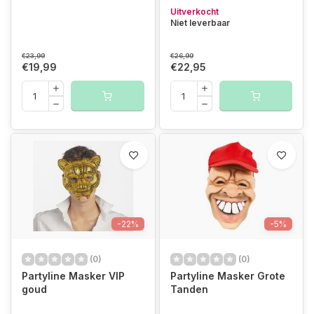
Uitverkocht
Niet leverbaar
€23,99
€26,99
€19,99
€22,95
-22%
-5%
(0)
(0)
Partyline Masker VIP
Partyline Masker Grote
goud
Tanden