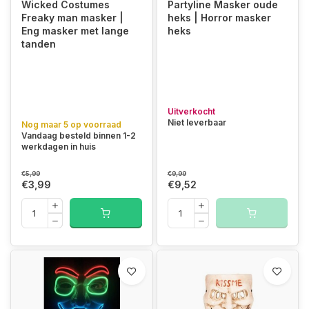
Wicked Costumes
Partyline Masker oude
Freaky man masker |
heks | Horror masker
Eng masker met lange
heks
tanden
Uitverkocht
Niet leverbaar
Nog maar 5 op voorraad
Vandaag besteld binnen 1-2
werkdagen in huis
€5,99
€9,99
€3,99
€9,52