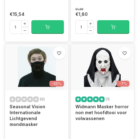
€1,99
€15,54
€1,80
-55%
-7%
(0)
(1)
Seasonal Vision
Widmann Masker horror
Internationale
non met hoofdtooi voor
Lichtgevend
volwassenen
mondmasker