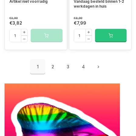
Artikel niet voorradig
Vandaag besteld binnen 1-2
werkdagen in huis
€3,99
€8,99
€3,82
€7,99
1
2
3
4