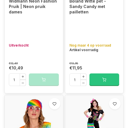
Widmann Neon Fashion
Boland Witte pet -
Pruik | Neon pruik
Sandy Candy met
dames
pailletten
Uitverkocht
Nog maar 4 op voorraad
Artikel voorradig
€12,49
€13,95
€10,49
€11,95