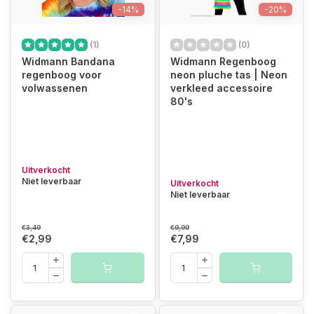
-14%
-20%
(1)
(0)
Widmann Bandana
Widmann Regenboog
regenboog voor
neon pluche tas | Neon
volwassenen
verkleed accessoire
80's
Uitverkocht
Niet leverbaar
Uitverkocht
Niet leverbaar
€3,49
€9,99
€2,99
€7,99