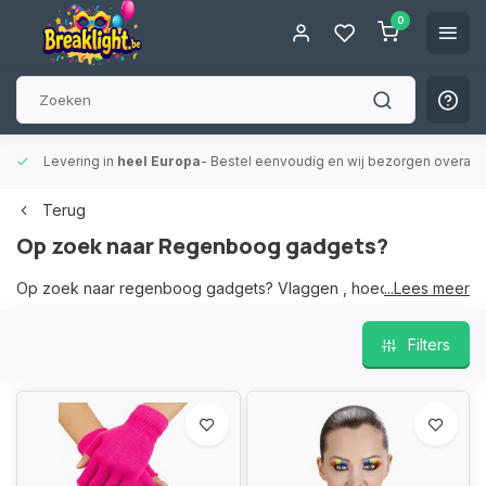
0
tel eenvoudig en wij bezorgen overal in Europa, snel en betrouwbaar.
Terug
Op zoek naar Regenboog gadgets?
Op zoek naar regenboog gadgets? Vlaggen , hoeden , lintjes ,
...Lees meer
volledige sets ? Wij hebben deze in ons gamma. Vind je iets
niet laat het ons weten.
Filters