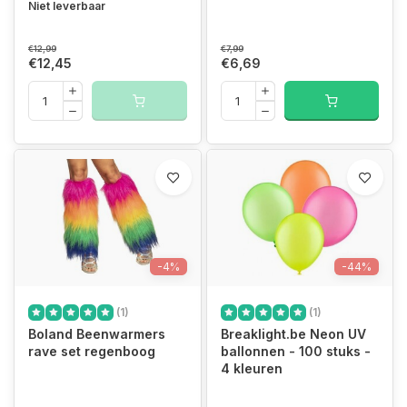
Niet leverbaar
€12,99
€7,99
€12,45
€6,69
-4%
-44%
(1)
(1)
Boland Beenwarmers
Breaklight.be Neon UV
rave set regenboog
ballonnen - 100 stuks -
4 kleuren