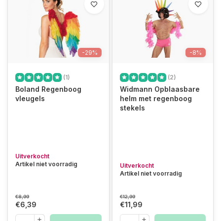
-29%
-8%
(1)
(2)
Boland Regenboog
Widmann Opblaasbare
vleugels
helm met regenboog
stekels
Uitverkocht
Artikel niet voorradig
Uitverkocht
Artikel niet voorradig
€8,99
€12,99
€6,39
€11,99