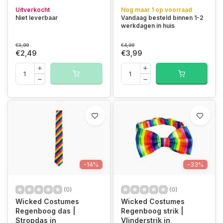
Uitverkocht
Nog maar 1 op voorraad
Niet leverbaar
Vandaag besteld binnen 1-2
werkdagen in huis
€3,99
€4,99
€2,49
€3,99
-14%
-33%
(0)
(0)
Wicked Costumes
Wicked Costumes
Regenboog das |
Regenboog strik |
Stropdas in
Vlinderstrik in