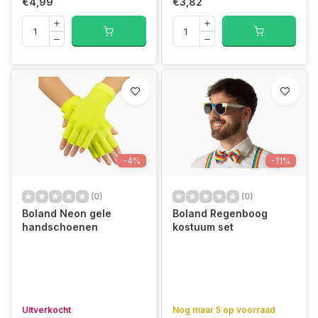
€4,99
€3,82
-4%
-11%
(0)
(0)
Boland Neon gele
Boland Regenboog
handschoenen
kostuum set
Uitverkocht
Nog maar 5 op voorraad