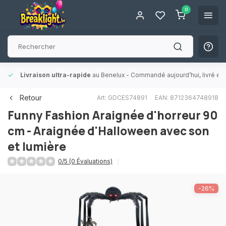
0
Livraison ultra-rapide
au Benelux
- Commandé aujourd’hui, livré en 
Retour
Art: GDCES74891
EAN: 8712364748918
Funny Fashion
Araignée d'horreur 90
cm - Araignée d'Halloween avec son
et lumière
0/5 (0 Évaluations)
-26%