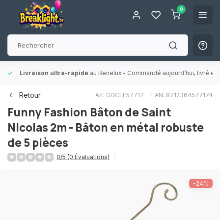
0
Livraison ultra-rapide
au Benelux
- Commandé aujourd’hui, livré en 
Retour
Art: GDCFF57717
EAN: 8712364577174
Funny Fashion
Bâton de Saint
Nicolas 2m - Bâton en métal robuste
de 5 pièces
0/5 (0 Évaluations)
-24%