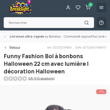
0
Livraison ultra-rapide
au Benelux
- Commandé aujourd’hui, livré en 
Retour
Art: GDCES74661
EAN: 8712364746617
Funny Fashion
Bol à bonbons
Halloween 22 cm avec lumière |
décoration Halloween
0/5 (0 Évaluations)
-7%