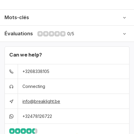
Mots-clés
Évaluations
0/5
Can we help?
+3268338105
Connecting
info@breaklight.be
+32478126722