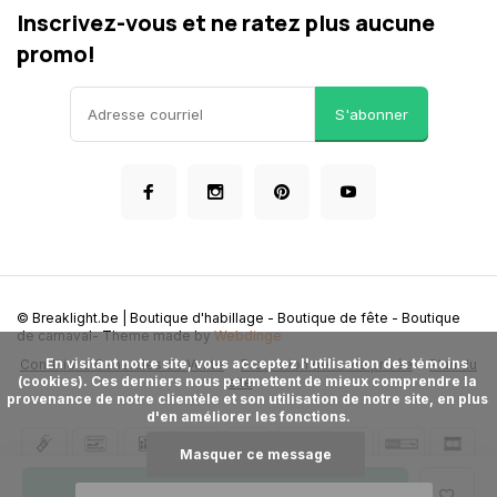
Inscrivez-vous et ne ratez plus aucune
promo!
S'abonner
© Breaklight.be | Boutique d'habillage - Boutique de fête - Boutique
de carnaval
- Theme made by
Webdinge
      En visitant notre site, vous acceptez l'utilisation des témoins 
Conditions Generales de Vente
Protection de la vie privée
Plan du
(cookies). Ces derniers nous permettent de mieux comprendre la 
site
provenance de notre clientèle et son utilisation de notre site, en plus 
d'en améliorer les fonctions.

Masquer ce message
Ajouter au panier