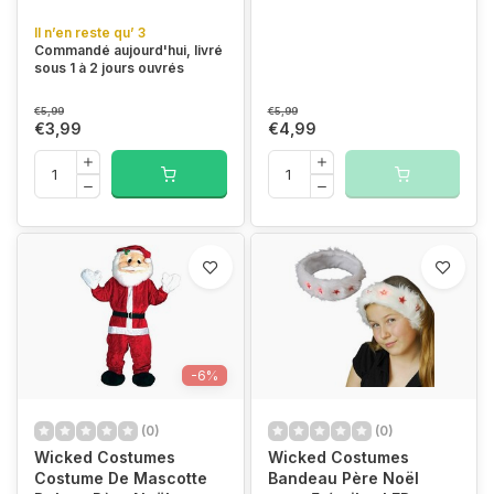
Il n’en reste qu’ 3
Commandé aujourd'hui, livré
sous 1 à 2 jours ouvrés
€5,99
€5,99
€3,99
€4,99
-6%
(0)
(0)
Wicked Costumes
Wicked Costumes
Costume De Mascotte
Bandeau Père Noël