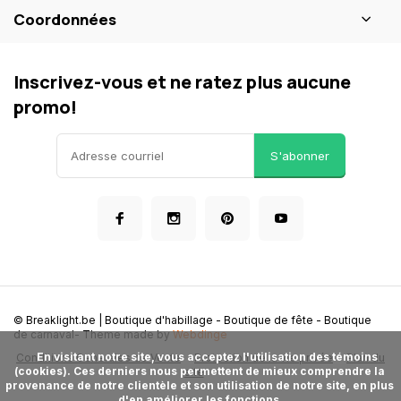
Coordonnées
Inscrivez-vous et ne ratez plus aucune
promo!
S'abonner
© Breaklight.be | Boutique d'habillage - Boutique de fête - Boutique
de carnaval
- Theme made by
Webdinge
      En visitant notre site, vous acceptez l'utilisation des témoins 
Conditions Generales de Vente
Protection de la vie privée
Plan du
(cookies). Ces derniers nous permettent de mieux comprendre la 
site
provenance de notre clientèle et son utilisation de notre site, en plus 
d'en améliorer les fonctions.
