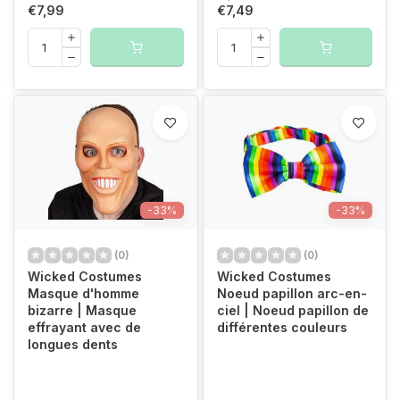
€7,99
€7,49
-33%
-33%
(0)
(0)
Wicked Costumes
Wicked Costumes
Masque d'homme
Noeud papillon arc-en-
bizarre | Masque
ciel | Noeud papillon de
effrayant avec de
différentes couleurs
longues dents