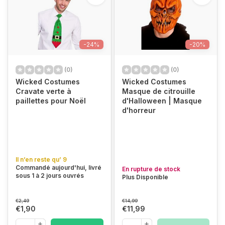
-24%
-20%
(0)
(0)
Wicked Costumes
Wicked Costumes
Cravate verte à
Masque de citrouille
paillettes pour Noël
d'Halloween | Masque
d'horreur
Il n’en reste qu’ 9
Commandé aujourd'hui, livré
En rupture de stock
sous 1 à 2 jours ouvrés
Plus Disponible
€2,49
€14,99
€1,90
€11,99