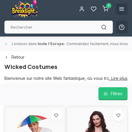
0
ilité.
Plus de 15 000 points de retrait
- Toujours un point de retrait 
Retour
Wicked Costumes
Bienvenue sur notre site Web fantastique, où vous trouverez
...Lire plus
des centaines de produits parmi les plus vendus! Le tout à un
prix raisonnable et sûr de vendre, avec des images
Filtres
fabuleuses et un emballage accrocheur qui améliorera
l'apparence de votre magasin ou site web.
Au cours de la dernière année, nous avons lancé de
nombreuses nouvelles lignes innovantes, la première étant nos
incroyables personnages Carry Me®. Cette gamme exclusive
mise au point par notre équipe de concepteurs compte