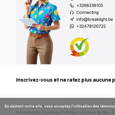
+3268338105
Connecting
info@breaklight.be
+32478126722
Inscrivez-vous et ne ratez plus aucune 
      En visitant notre site, vous acceptez l'utilisation des témoins (cookies). Ces derniers nous permettent de mieux comprendre la provenance de notre clientèle et son utilisation de notre site, 
Conditions Generales de Vente
Protection de la vie privée
© Breaklight.be | Boutique d'habillage - Boutique de fête - 