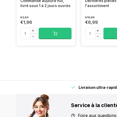
Commandé aujourd'hui,
Dernières pièces 
livré sous 1 à 2 jours ouvrés
l'assortiment
€2,50
€16,99
€1,96
€6,99
idement et en toute fiabilité.
Plus de 15 000 points de retra
Service à la client
Foire aux questions