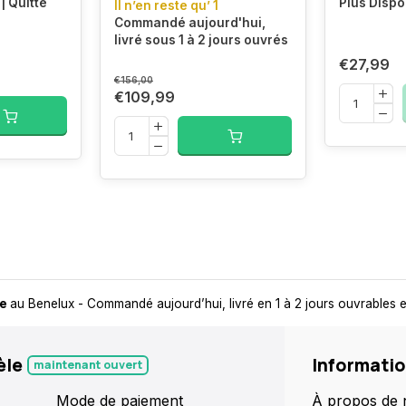
| Quitte
Plus Dispo
Il n’en reste qu’ 1
Commandé aujourd'hui,
livré sous 1 à 2 jours ouvrés
€27,99
€156,00
€109,99
it
- Toujours un point de retrait près de chez vous, pour plus de flexibil
èle
Informati
maintenant ouvert
Mode de paiement
À propos de 