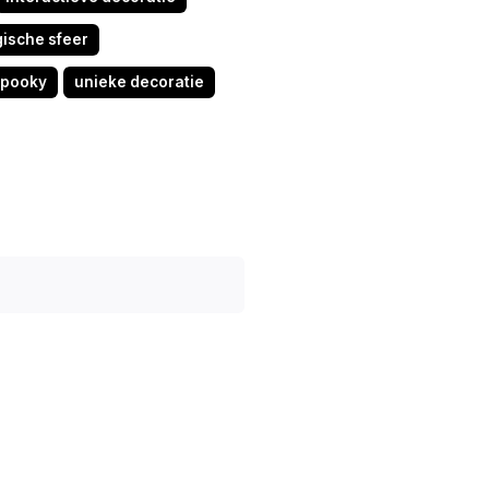
ische sfeer
spooky
unieke decoratie