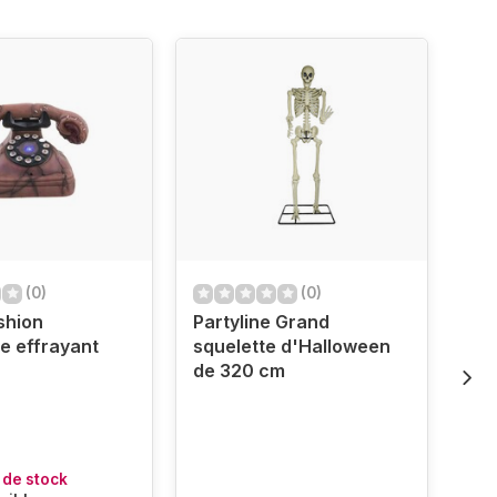
(0)
(0)
shion
Partyline Grand
Par
e effrayant
squelette d'Halloween
sor
de 320 cm
cm
 de stock