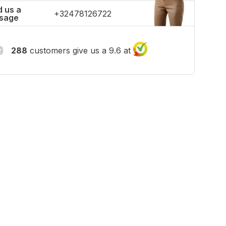
 us a
+32478126722
sage
288
customers give us a 9.6 at