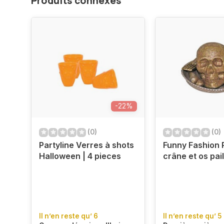
Produits connexes
-22%
(0)
(0)
Partyline Verres à shots
Funny Fashion 
Halloween | 4 pieces
crâne et os pai
Il n’en reste qu’ 6
Il n’en reste qu’ 5