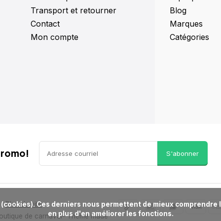
Transport et retourner
Blog
Contact
Marques
Mon compte
Catégories
promo!
S'abonner
Plan du site
en plus d'en améliorer les fonctions.

Boutique de carnaval
- Theme made