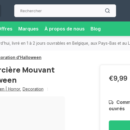
ffres
Marques
À propos de nous
Blog
etrait près de chez vous, pour plus de flexibilité et de confort.
oration d'Halloween
rcière Mouvant
€9,99
oween
en | Horror
,
Decoration
Comma
ouvrés