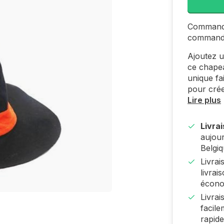
Commande
command
Ajoutez u
ce chapea
unique fai
pour cré
Lire plus
Livra
aujour
Belgi
Livra
livrai
écono
Livra
facile
rapide