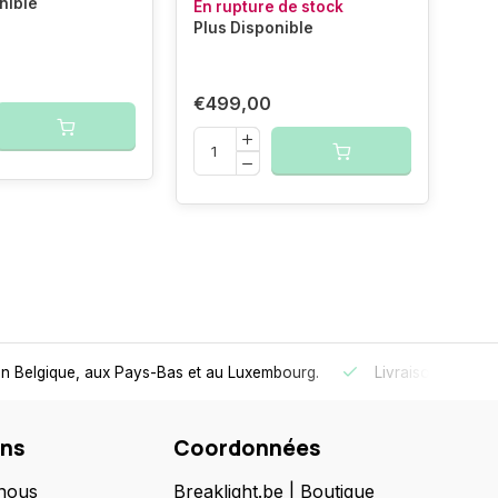
nible
En rupture de stock
En 
Plus Disponible
Plu
€499,00
€1
ité et de confort.
Livraison ultra-rapide
au Benelux
- Comman
ons
Coordonnées
nous
Breaklight.be | Boutique