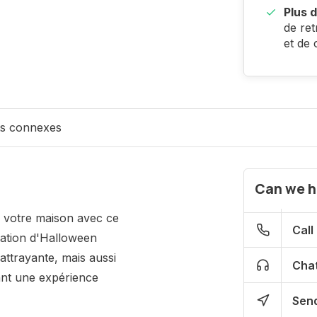
Plus d
de ret
et de 
ts connexes
Can we h
 votre maison avec ce
Call
ration d'Halloween
attrayante, mais aussi
Chat
rant une expérience
Send