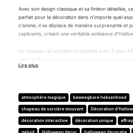
Avec son design classique et sa finition détaillée, 
parfait pour la décoration dans n'importe quel es
s'anime, il se déplace de manière surprenante et p
captivants, créant une véritable ambiance d'Hallo
Le chapeau de sorcière fonctionne avec 3 piles AA,
Cela facilite le placement du chapeau où vous le s
Lire plus
d'une prise électrique. Idéal pour une utilisation d
porte d'entrée ou comme pièce maîtresse lors d'u
Ajoutez ce chapeau de sorcière mouvant à votre d
atmosphère magique
beweegbare heksenhoed
laissez la magie commencer ! Que vous souhaitie
chapeau de sorcière mouvant
Décoration d'Hallo
effrayante pour les enfants qui sonnent à votre p
ce chapeau est un ajout essentiel à votre décorat
décoration interactive
décoration unique
effra
geluid
Halloween decor
halloween decoratie