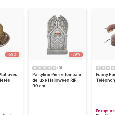
-59%
-29%
(0)
Plat avec
Partyline Pierre tombale
Funny Fa
lletés
de luxe Halloween RIP
Téléphon
99 cm
En rupture