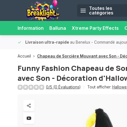
Toutes les
catégories
Information
Balluna
Xtreme Party Effects
O
ilité.
Plus de 15 000 points de retrait
- Toujours un point de r
Accueil
Chapeau de Sorcière Mouvant avec Son - Déc
Funny Fashion
Chapeau de So
avec Son - Décoration d'Hall
0/5 (0 Évaluations)
Tout afficher:
Hallowe