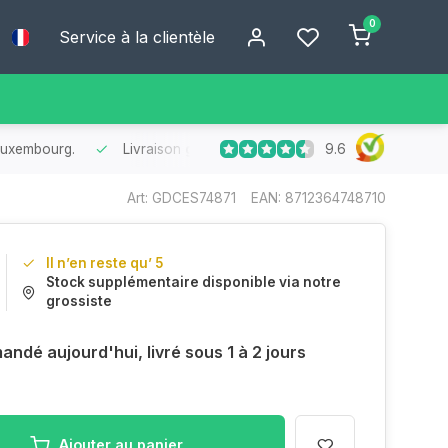
0
Service à la clientèle
9.6
Livraison ultra-rapide
au Benelux
- Commandé aujourd’hui, livré en
Art: GDCES74871
EAN: 8712364748710
Il n’en reste qu’ 5
Stock supplémentaire disponible via notre
grossiste
ndé aujourd'hui, livré sous 1 à 2 jours
Ajouter au panier