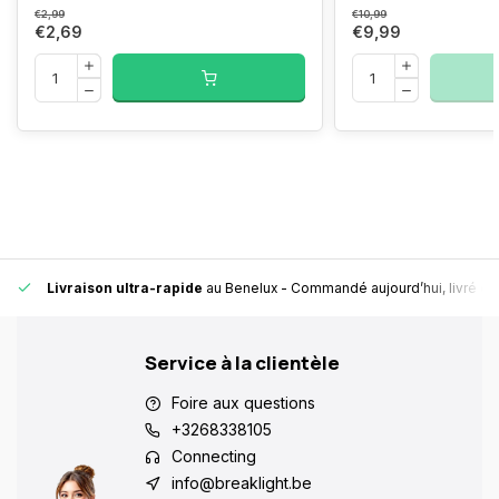
€2,99
€10,99
€2,69
€9,99
Livraison ultra-rapide
au Benelux
- Commandé aujourd’hui, livré en
Service à la clientèle
Foire aux questions
+3268338105
Connecting
info@breaklight.be