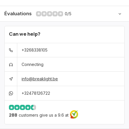
Évaluations
0/5
Can we help?
+3268338105
Connecting
info@breaklight.be
+32478126722
288
customers give us a 9.6 at