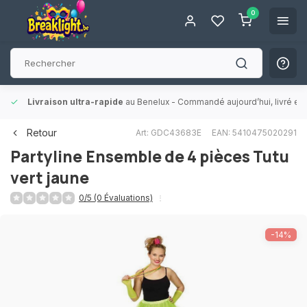
0
Livraison ultra-rapide
au Benelux
- Commandé aujourd’hui, livré en 
Retour
Art: GDC43683E
EAN: 5410475020291
Partyline
Ensemble de 4 pièces Tutu
vert jaune
0/5 (0 Évaluations)
-14%