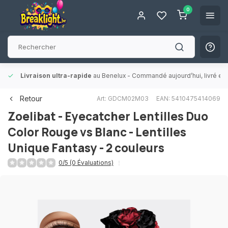
0
Livraison ultra-rapide
au Benelux
- Commandé aujourd’hui, livré en 
Retour
Art: GDCM02M03
EAN: 5410475414069
Zoelibat - Eyecatcher
Lentilles Duo
Color Rouge vs Blanc - Lentilles
Unique Fantasy - 2 couleurs
0/5 (0 Évaluations)