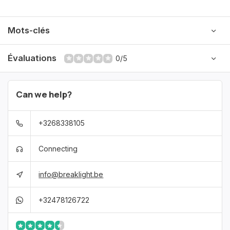
Mots-clés
Évaluations
0/5
Can we help?
+3268338105
Connecting
info@breaklight.be
+32478126722