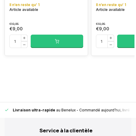
Il n’en reste qu’ 1
Il n’en reste qu’ 1
Article available
Article available
€10,95
€10,95
€9,00
€9,00
Livraison ultra-rapide
au Benelux
- Commandé aujourd’hui, livré en
Service à la clientèle