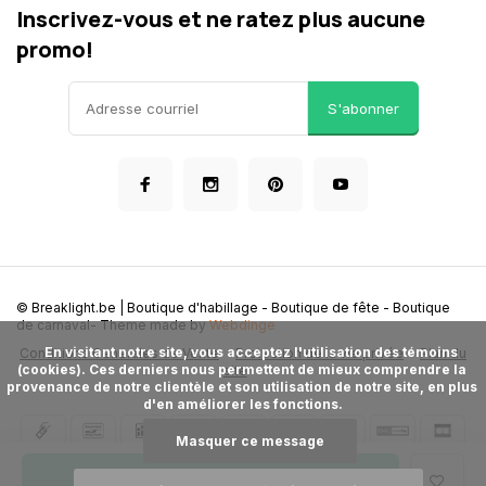
Inscrivez-vous et ne ratez plus aucune
promo!
S'abonner
© Breaklight.be | Boutique d'habillage - Boutique de fête - Boutique
de carnaval
- Theme made by
Webdinge
      En visitant notre site, vous acceptez l'utilisation des témoins 
Conditions Generales de Vente
Protection de la vie privée
Plan du
(cookies). Ces derniers nous permettent de mieux comprendre la 
site
provenance de notre clientèle et son utilisation de notre site, en plus 
d'en améliorer les fonctions.

Masquer ce message
Ajouter au panier