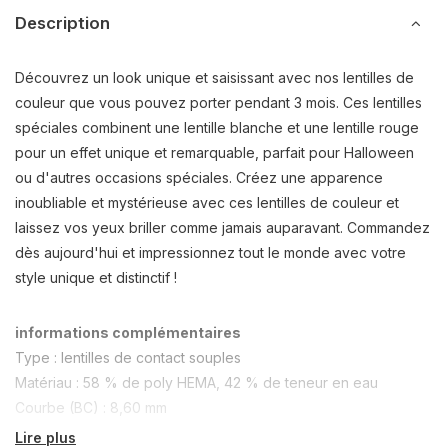
Description
Découvrez un look unique et saisissant avec nos lentilles de
couleur que vous pouvez porter pendant 3 mois. Ces lentilles
spéciales combinent une lentille blanche et une lentille rouge
pour un effet unique et remarquable, parfait pour Halloween
ou d'autres occasions spéciales. Créez une apparence
inoubliable et mystérieuse avec ces lentilles de couleur et
laissez vos yeux briller comme jamais auparavant. Commandez
dès aujourd'hui et impressionnez tout le monde avec votre
style unique et distinctif !
informations complémentaires
Type : lentilles de contact souples
Matériau : 58 % de poly HEMA, 42 % de teneur en eau
Courbe (BC) : 8,60 mm
Diamètre (DIA) : 14,5 mm
Lire plus