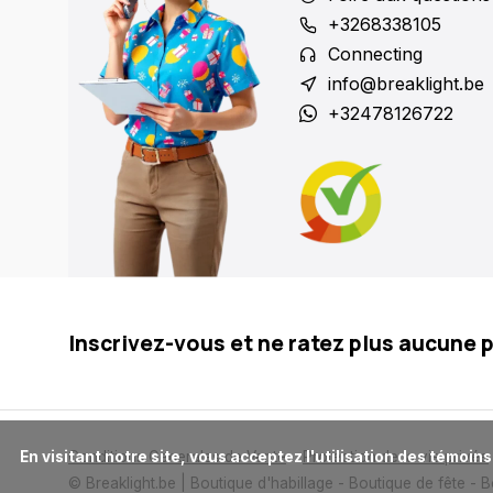
+3268338105
Connecting
info@breaklight.be
+32478126722
Inscrivez-vous et ne ratez plus aucune 
      En visitant notre site, vous acceptez l'utilisation des témoins (cookies). Ces derniers nous permettent de mieux comprendre la provenance de notre clientèle et son utilisation de notre site, 
Conditions Generales de Vente
Protection de la vie privée
© Breaklight.be | Boutique d'habillage - Boutique de fête - 