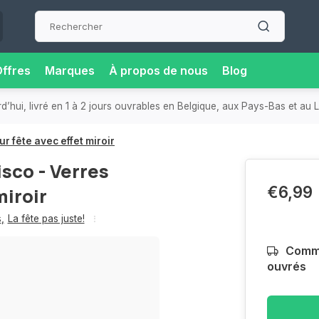
ffres
Marques
À propos de nous
Blog
etrait près de chez vous, pour plus de flexibilité et de confort.
r fête avec effet miroir
isco - Verres
€6,99
miroir
s
,
La fête pas juste!
Comma
ouvrés