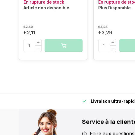
En rupture de stock
En rupture de sto
Article non disponible
Plus Disponible
€2,49
€3,96
€2,11
€3,29
idement et en toute fiabilité.
Plus de 15 000 points de retra
Service à la client
Foire aux questions