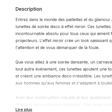
Description
Entrez dans le monde des paillettes et du glamour
lunettes de soirée disco à effet miroir. Ces lunette
incontournable absolu pour tous ceux qui aiment fai
projecteurs. L'effet miroir crée un look saisissant 
l'attention et de vous démarquer de la foule.
Que vous alliez à une soirée dansante, un carnava
tout autre événement, ces lunettes ajoutent une to
et créent une ambiance disco irrésistible. Les lune
aux hommes qu'aux femmes et s'adaptent à toutes 
Avec leur construction robuste et leur ajustement 
fête sont non seulement élégantes, mais aussi prat
Lire plus
vous briller et plongez dans le monde des paillett