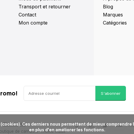
Transport et retourner
Blog
Contact
Marques
Mon compte
Catégories
promo!
S'abonner
Plan du site
en plus d'en améliorer les fonctions.

Boutique de carnaval
- Theme made