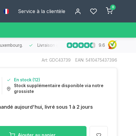
0
Service à la clientèle
9.6
Livraison ultra-rapide
au Benelux
- Commandé aujourd’hui, livré en
Art: GDC43739
EAN: 5410475437396
En stock (12)
Stock supplémentaire disponible via notre
grossiste
ndé aujourd'hui, livré sous 1 à 2 jours
Ajouter au panier