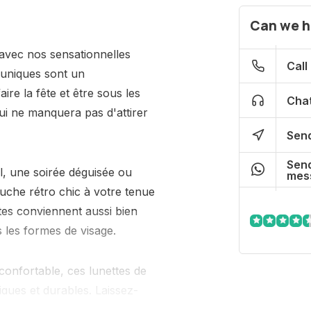
Can we h
 avec nos sensationnelles
Call
s uniques sont un
re la fête et être sous les
Chat
qui ne manquera pas d'attirer
Send
Send
l, une soirée déguisée ou
mes
uche rétro chic à votre tenue
ttes conviennent aussi bien
les formes de visage.
confortable, ces lunettes de
iques et durables. Laissez-
es et du glamour avec nos