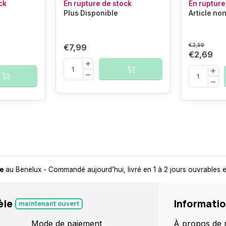
ck
En rupture de stock
En rupture
Plus Disponible
Article no
€2,99
€7,99
€2,69
it
- Toujours un point de retrait près de chez vous, pour plus de flexibil
èle
Informati
maintenant ouvert
Mode de paiement
À propos de 