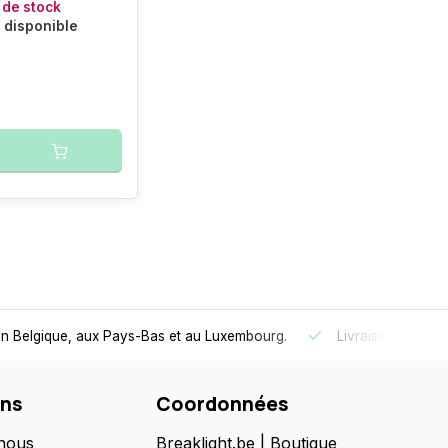
 de stock
n disponible
ité et de confort.
Livraison ultra-rapide
au Benelux
- Comman
ons
Coordonnées
nous
Breaklight.be | Boutique