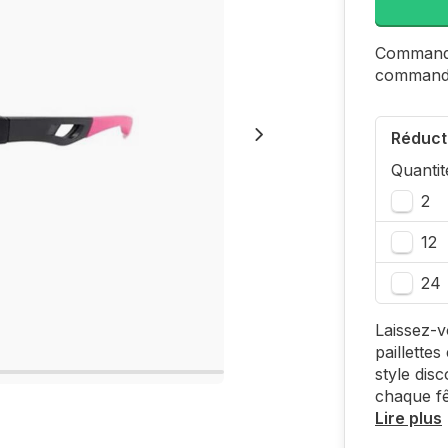
Commande
command
Réduct
Quantit
2
12
24
Laissez-v
paillette
style dis
chaque fê
Lire plus