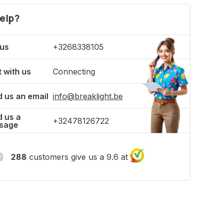
elp?
 us
+3268338105
 with us
Connecting
 us an email
info@breaklight.be
 us a
+32478126722
sage
288
customers give us a 9.6 at