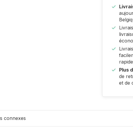
Livra
aujour
Belgi
Livra
livrai
écono
Livra
facile
rapide
Plus d
de ret
et de 
ts connexes