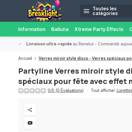
Toutes les
catégories
Information
Balluna
Xtreme Party Effects
O
ilité.
Plus de 15 000 points de retrait
- Toujours un point de r
Accueil
Verres miroir style disco - Verres spéciaux pou
Partyline
Verres miroir style d
spéciaux pour fête avec effet 
0/5 (0 Évaluations)
Tout afficher:
Lunette