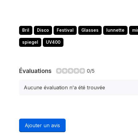
lunettes de fête de style disco. Commandez dès auj
fête une expérience inoubliable !
Bril
Disco
Festival
Glasses
lunnette
mi
spiegel
UV400
Évaluations
0/5
Aucune évaluation n'a été trouvée
Ajouter un avis