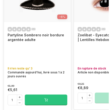
-6%
(0)
(0)
Partyline Sombrero noir bordure
Zoelibat - Eyecat
argentée adulte
| Lentilles Hebdo
Il n’en reste qu’ 3
En rupture de stock
Commandé aujourd'hui, livré sous 1 à 2
Article non disponible
jours ouvrés
€9,25
€5,99
€8,89
€5,61