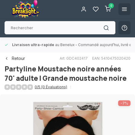
0
Livraison ultra-rapide
au Benelux
- Commandé aujourd’hui, livré en 
Retour
Art: GDC402417
EAN: 5410475020420
Partyline
Moustache noire années
70' adulte | Grande moustache noire
0/5 (0 Évaluations)
-7%