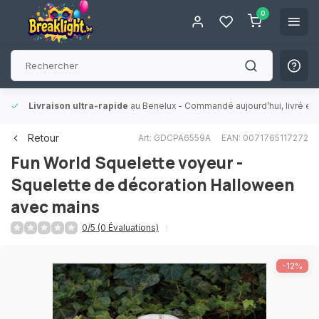
0
Livraison ultra-rapide
au Benelux
- Commandé aujourd’hui, livré en 
Retour
Art: GDCPA6559A
EAN: 0071765117272
Fun World
Squelette voyeur -
Squelette de décoration Halloween
avec mains
0/5 (0 Évaluations)
-12%