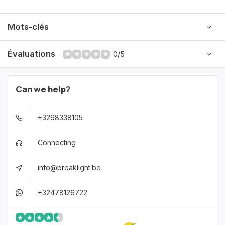
Mots-clés
Évaluations
0/5
Can we help?
+3268338105
Connecting
info@breaklight.be
+32478126722