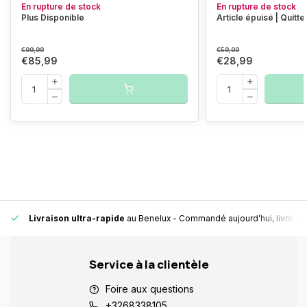
En rupture de stock
En rupture de stock
Plus Disponible
Article épuisé | Quitte
€99,99
€59,99
€85,99
€28,99
Livraison ultra-rapide
au Benelux
- Commandé aujourd’hui, livré en
Service à la clientèle
Foire aux questions
+3268338105