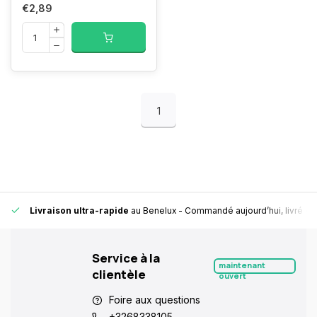
€2,89
1
Livraison ultra-rapide
au Benelux
- Commandé aujourd’hui, livré en
Service à la
maintenant
clientèle
ouvert
Foire aux questions
+3268338105