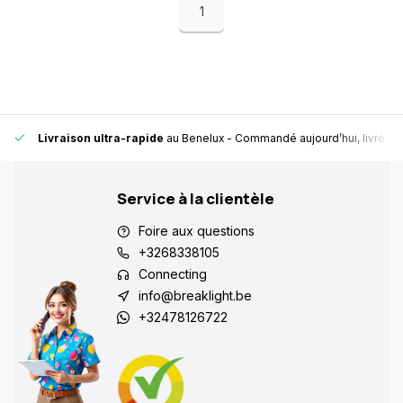
1
Livraison ultra-rapide
au Benelux
- Commandé aujourd’hui, livré en
Service à la clientèle
Foire aux questions
+3268338105
Connecting
info@breaklight.be
+32478126722