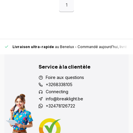
1
Livraison ultra-rapide
au Benelux
- Commandé aujourd’hui, livré en
Service à la clientèle
Foire aux questions
+3268338105
Connecting
info@breaklight.be
+32478126722