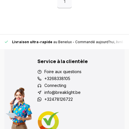
1
Livraison ultra-rapide
au Benelux
- Commandé aujourd’hui, livré en
Service à la clientèle
Foire aux questions
+3268338105
Connecting
info@breaklight.be
+32478126722