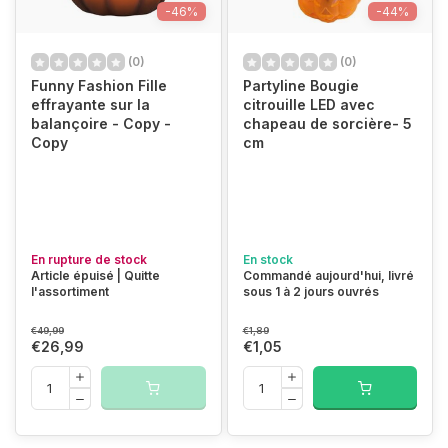
-46%
-44%
(0)
(0)
Funny Fashion Fille
Partyline Bougie
effrayante sur la
citrouille LED avec
balançoire - Copy -
chapeau de sorcière- 5
Copy
cm
En rupture de stock
En stock
Article épuisé | Quitte
Commandé aujourd'hui, livré
l'assortiment
sous 1 à 2 jours ouvrés
€49,99
€1,89
€26,99
€1,05