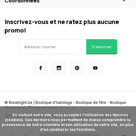
Coordonnées
Inscrivez-vous et ne ratez plus aucune
promo!
S'abonner
© Breaklight.be | Boutique d'habillage - Boutique de fête - Boutique
de carnaval
- Theme made by
Webdinge
      En visitant notre site, vous acceptez l'utilisation des témoins 
Conditions Generales de Vente
Protection de la vie privée
Plan du
(cookies). Ces derniers nous permettent de mieux comprendre la 
site
provenance de notre clientèle et son utilisation de notre site, en plus 
d'en améliorer les fonctions.
