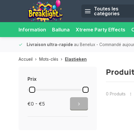
Toutes les
catégories
Information
Balluna
Xtreme Party Effects
O
onfort.
Livraison ultra-rapide
au Benelux
- Commandé aujourd’
Accueil
Mots-clés
Elastieken
Produit
Prix
0 Produits
€0 - €5