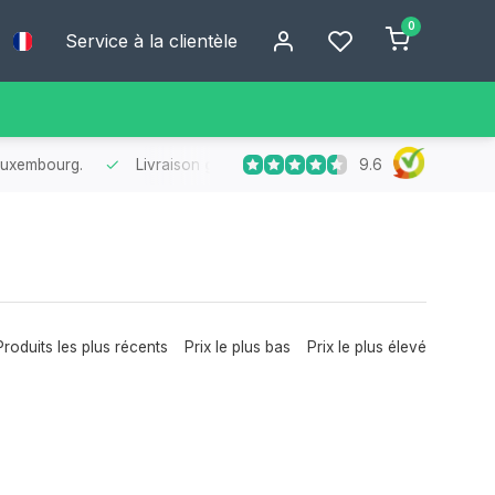
0
Service à la clientèle
9.6
 Luxembourg.
Livraison
gratuite
dès 75 € d’achat
- Profitez de 
Produits les plus récents
Prix le plus bas
Prix le plus élevé