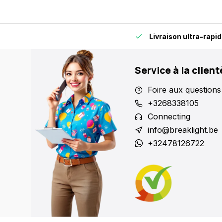
s, pour plus de flexibilité et de confort.
Livraison ultra-rapi
Service à la client
Foire aux questions
+3268338105
Connecting
info@breaklight.be
+32478126722