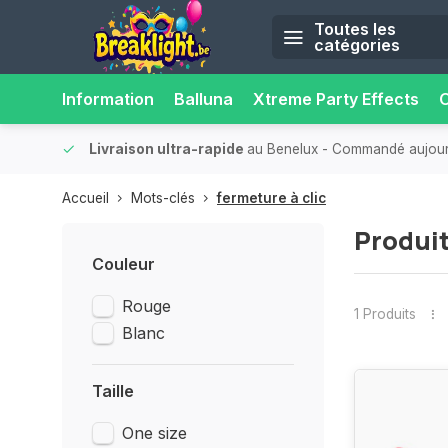
Toutes les
catégories
Information
Balluna
Xtreme Party Effects
O
onfort.
Livraison ultra-rapide
au Benelux
- Commandé aujourd’
Accueil
Mots-clés
fermeture à clic
Produit
Couleur
Rouge
1 Produits
Blanc
Taille
One size