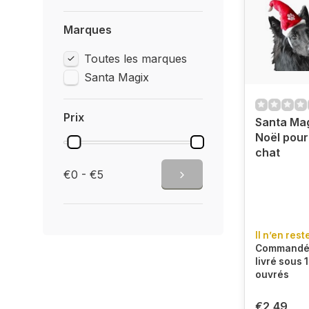
Marques
Toutes les marques
Santa Magix
Prix
Santa Mag
Noël pour
chat
€0 - €5
Il n’en rest
Commandé 
livré sous 1
ouvrés
€2,49