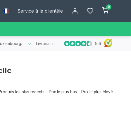
0
Service à la clientèle
9.6
 Luxembourg.
Livraison
gratuite
dès 75 € d’achat
- Profitez de 
lic
Produits les plus récents
Prix le plus bas
Prix le plus élevé