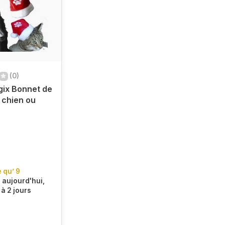
(0)
ix Bonnet de
 chien ou
e qu’ 9
aujourd'hui,
 à 2 jours