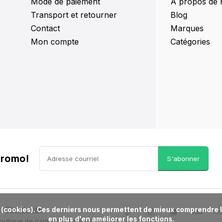
Mode de paiement
À propos de 
Transport et retourner
Blog
Contact
Marques
Mon compte
Catégories
promo!
S'abonner
Plan du site
en plus d'en améliorer les fonctions.

Boutique de carnaval
- Theme made