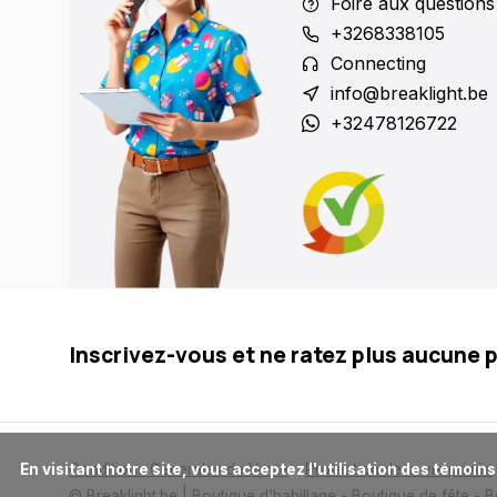
Foire aux questions
+3268338105
Connecting
info@breaklight.be
+32478126722
Inscrivez-vous et ne ratez plus aucune 
      En visitant notre site, vous acceptez l'utilisation des témoins (cookies). Ces derniers nous permettent de mieux comprendre la provenance de notre clientèle et son utilisation de notre site, 
Conditions Generales de Vente
Protection de la vie privée
© Breaklight.be | Boutique d'habillage - Boutique de fête - 