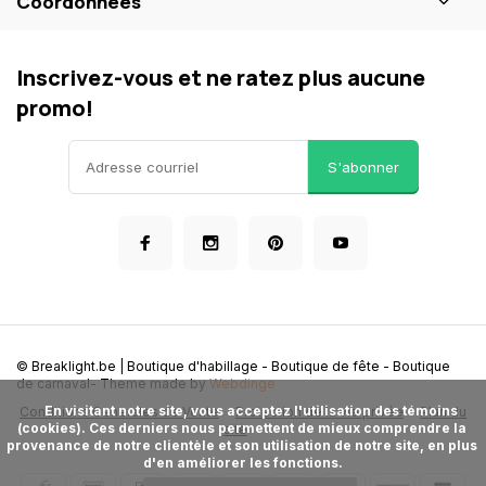
Coordonnées
Inscrivez-vous et ne ratez plus aucune
promo!
S'abonner
© Breaklight.be | Boutique d'habillage - Boutique de fête - Boutique
de carnaval
- Theme made by
Webdinge
      En visitant notre site, vous acceptez l'utilisation des témoins 
Conditions Generales de Vente
Protection de la vie privée
Plan du
(cookies). Ces derniers nous permettent de mieux comprendre la 
site
provenance de notre clientèle et son utilisation de notre site, en plus 
d'en améliorer les fonctions.
