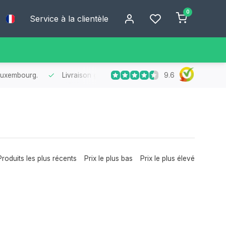
0
Service à la clientèle
9.6
 Luxembourg.
Livraison
gratuite
dès 75 € d’achat
- Profitez de 
Produits les plus récents
Prix le plus bas
Prix le plus élevé