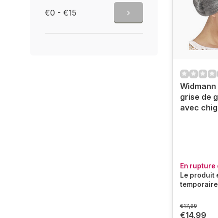
€0 - €15
Widmann 
grise de 
avec chi
En rupture 
Le produit 
temporaire
€17,99
€14,99