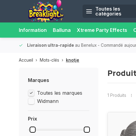
Toutes les
catégories
Information
Balluna
Xtreme Party Effects
O
onfort.
Livraison ultra-rapide
au Benelux
- Commandé aujourd’
Accueil
Mots-clés
knotje
Produit
Marques
Toutes les marques
1 Produits
Widmann
Prix