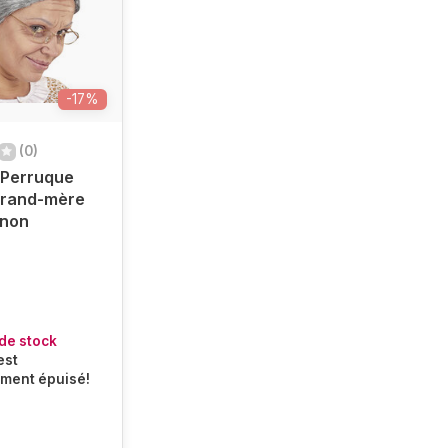
-17%
(0)
Perruque
grand-mère
gnon
de stock
est
ment épuisé!