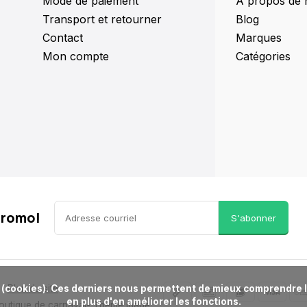
Mode de paiement
À propos de 
Transport et retourner
Blog
Contact
Marques
Mon compte
Catégories
promo!
S'abonner
Plan du site
en plus d'en améliorer les fonctions.

Boutique de carnaval
- Theme made