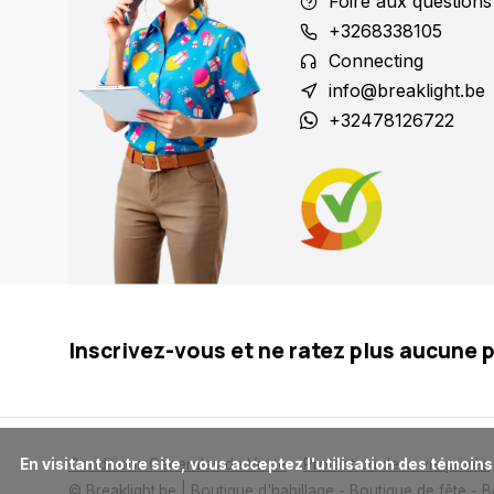
Foire aux questions
+3268338105
Connecting
info@breaklight.be
+32478126722
Inscrivez-vous et ne ratez plus aucune 
      En visitant notre site, vous acceptez l'utilisation des témoins (cookies). Ces derniers nous permettent de mieux comprendre la provenance de notre clientèle et son utilisation de notre site, 
Conditions Generales de Vente
Protection de la vie privée
© Breaklight.be | Boutique d'habillage - Boutique de fête - 