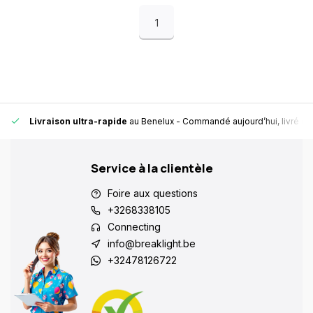
1
Livraison ultra-rapide
au Benelux
- Commandé aujourd’hui, livré en
Service à la clientèle
Foire aux questions
+3268338105
Connecting
info@breaklight.be
+32478126722