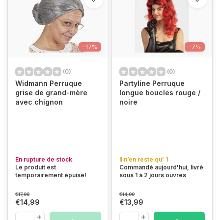
-17%
-7%
(0)
(0)
Widmann Perruque
Partyline Perruque
grise de grand-mère
longue boucles rouge /
avec chignon
noire
En rupture de stock
Il n’en reste qu’ 1
Le produit est
Commandé aujourd'hui, livré
temporairement épuisé!
sous 1 à 2 jours ouvrés
€17,99
€14,99
€14,99
€13,99