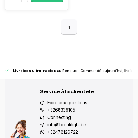
1
Livraison ultra-rapide
au Benelux
- Commandé aujourd’hui, livré en
Service à la clientèle
Foire aux questions
+3268338105
Connecting
info@breaklight.be
+32478126722