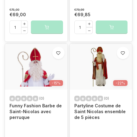
€75,00
€79,99
€69,00
€69,85
-15%
-22%
(0)
(0)
Funny Fashion Barbe de
Partyline Costume de
Saint-Nicolas avec
Saint Nicolas ensemble
perruque
de 5 pièces