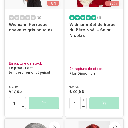
-8%
-28%
(0)
(1)
Widmann Perruque
Widmann Set de barbe
cheveux gris bouclés
du Père Noël - Saint
Nicolas
En rupture de stock
Le produit est
En rupture de stock
temporairement épuisé!
Plus Disponible
€19,49
€34,95
€17,95
€24,99