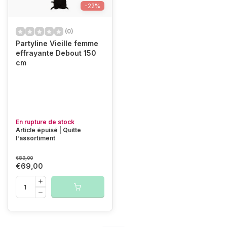
-22%
(0)
Partyline Vieille femme
effrayante Debout 150
cm
En rupture de stock
Article épuisé | Quitte
l'assortiment
€89,00
€69,00