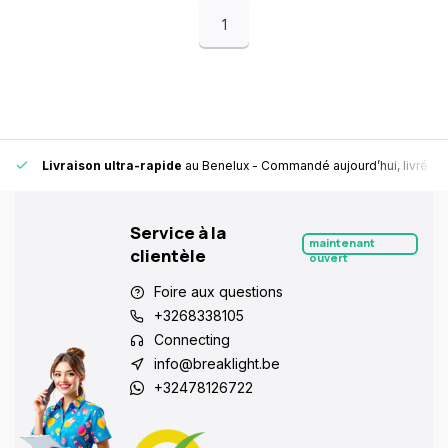
1
Livraison ultra-rapide
au Benelux
- Commandé aujourd’hui, livré en
Service à la
maintenant
clientèle
ouvert
Foire aux questions
+3268338105
Connecting
info@breaklight.be
+32478126722