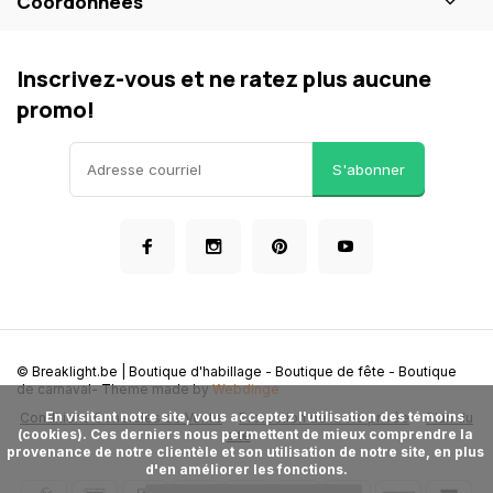
Coordonnées
Inscrivez-vous et ne ratez plus aucune
promo!
S'abonner
© Breaklight.be | Boutique d'habillage - Boutique de fête - Boutique
de carnaval
- Theme made by
Webdinge
      En visitant notre site, vous acceptez l'utilisation des témoins 
Conditions Generales de Vente
Protection de la vie privée
Plan du
(cookies). Ces derniers nous permettent de mieux comprendre la 
site
provenance de notre clientèle et son utilisation de notre site, en plus 
d'en améliorer les fonctions.
