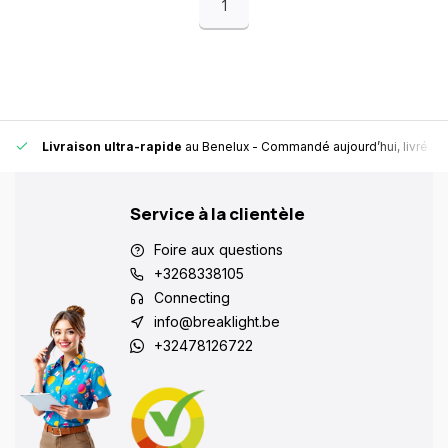
1
Livraison ultra-rapide
au Benelux
- Commandé aujourd’hui, livré en
Service à la clientèle
Foire aux questions
+3268338105
Connecting
info@breaklight.be
+32478126722