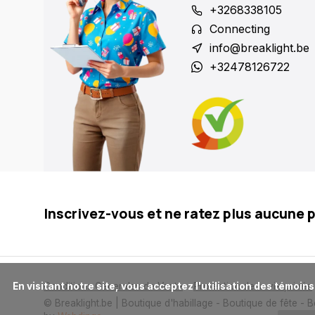
+3268338105
Connecting
info@breaklight.be
+32478126722
Inscrivez-vous et ne ratez plus aucune 
      En visitant notre site, vous acceptez l'utilisation des témoins (cookies). Ces derniers nous permettent de mieux comprendre la provenance de notre clientèle et son utilisation de notre site, 
Conditions Generales de Vente
Protection de la vie privée
© Breaklight.be | Boutique d'habillage - Boutique de fête - 