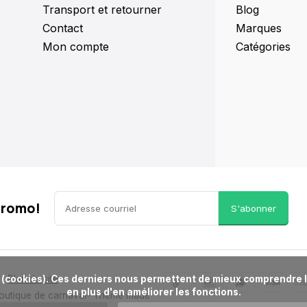
Transport et retourner
Blog
Contact
Marques
Mon compte
Catégories
promo!
S'abonner
Plan du site
en plus d'en améliorer les fonctions.

Boutique de carnaval
- Theme made