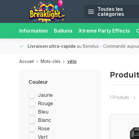
Toutes les
catégories
Information
Balluna
Xtreme Party Effects
O
onfort.
Livraison ultra-rapide
au Benelux
- Commandé aujourd’
Accueil
Mots-clés
vélo
Produit
Couleur
Jaune
1 Produits
Rouge
Bleu
Blanc
Rose
Vert