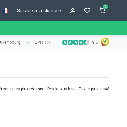
0
Service à la clientèle
9.6
 Luxembourg.
Livraison
gratuite
dès 75 € d’achat
- Profitez de 
Produits les plus récents
Prix le plus bas
Prix le plus élevé