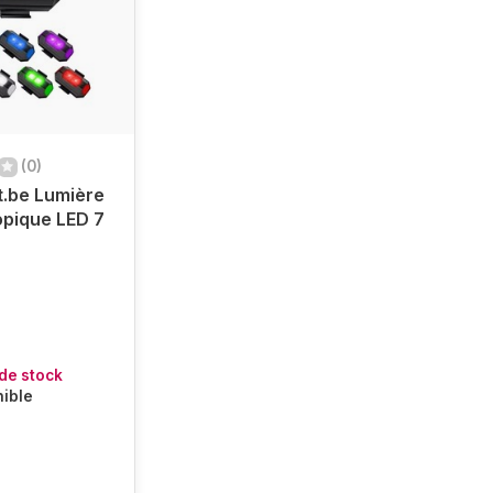
(0)
t.be Lumière
pique LED 7
de stock
nible