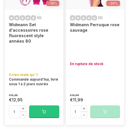
-19%
-29%
(0)
(0)
Widmann Set
Widmann Perruque rose
d'accessoires rose
sauvage
fluorescent style
années 80
En rupture de stock
Il n’en reste qu’ 1
Commandé aujourd'hui, livré
sous 1 à 2 jours ouvrés
€15,95
€16,99
€12,95
€11,99