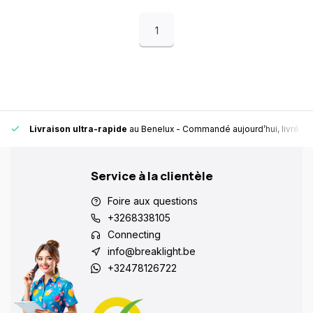
1
Livraison ultra-rapide
au Benelux
- Commandé aujourd’hui, livré en
Service à la clientèle
Foire aux questions
+3268338105
Connecting
info@breaklight.be
+32478126722