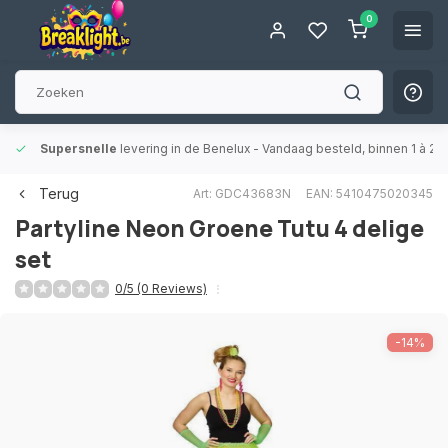
0
Supersnelle
levering in de Benelux
- Vandaag besteld, binnen 1 à 2 
Terug
Art: GDC43683N
EAN: 5410475020345
Partyline
Neon Groene Tutu 4 delige
set
0/5 (0 Reviews)
-14%