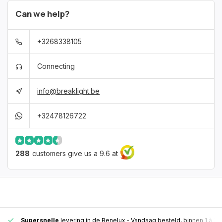
Can we help?
+3268338105
Connecting
info@breaklight.be
+32478126722
288
customers give us a 9.6 at
Supersnelle
levering in de Benelux
- Vandaag besteld, binnen 1 à 2 