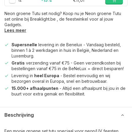
-15%
€11,01
Neon groene Tutu set nodig? Koop nu je Neon groene Tutu
set online bij Breaklight.be , de feestwinkel voor al jouw
Gadgets.
Lees meer
Supersnelle
levering in de Benelux - Vandaag besteld,
binnen 1 à 2 werkdagen in huis in België, Nederland en
Luxemburg.
Gratis
verzending vanaf €75 - Geen verzendkosten bij
bestellingen vanaf €75 in de BeNeLux = direct besparen!
Levering in
heel Europa
- Bestel eenvoudig en wij
bezorgen overal in Europa, snel en betrouwbaar.
15.000+ afhaalpunten
- Altijd een afhaalpunt bij jou in de
buurt voor extra gemak en flexibiliteit.
Beschrijving
Een mooie groene set tutu speciaal voor neon/UV feesten.