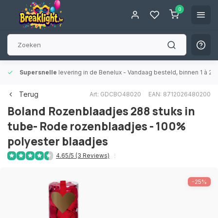
0
Supersnelle
levering in de Benelux
- Vandaag besteld, binnen 1 à 2 
Terug
Art: GDCBO48020
EAN: 8712026480200
Boland
Rozenblaadjes 288 stuks in
tube- Rode rozenblaadjes - 100%
polyester blaadjes
4.65/5 (3 Reviews)
-25%