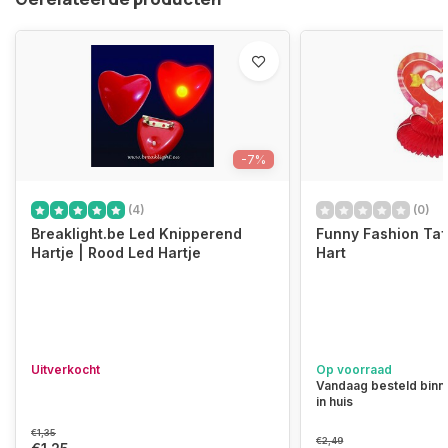
-7%
(4)
(0)
Breaklight.be Led Knipperend
Funny Fashion Taf
Hartje | Rood Led Hartje
Hart
Uitverkocht
Op voorraad
Vandaag besteld binn
in huis
€1,35
€2,49