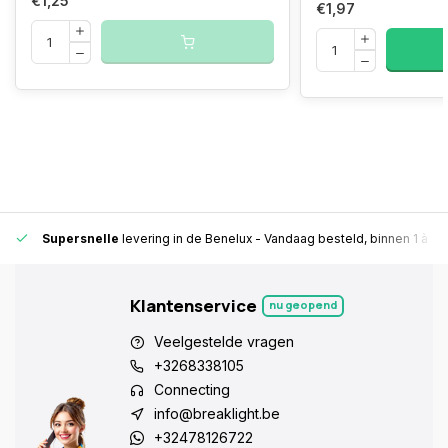
€1,25
€1,97
Supersnelle
levering in de Benelux
- Vandaag besteld, binnen 1 à 2 
Klantenservice
nu geopend
Veelgestelde vragen
+3268338105
Connecting
info@breaklight.be
+32478126722