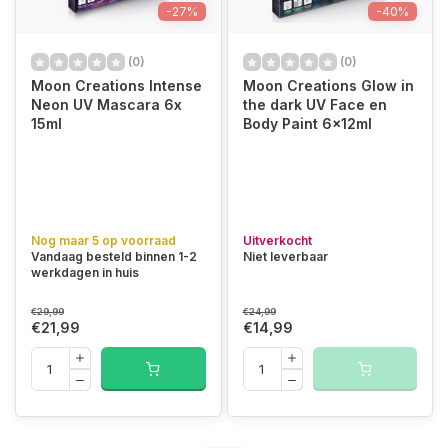
-27%
-40%
(0)
(0)
Moon Creations Intense
Moon Creations Glow in
Neon UV Mascara 6x
the dark UV Face en
15ml
Body Paint 6x12ml
Nog maar 5 op voorraad
Uitverkocht
Vandaag besteld binnen 1-2
Niet leverbaar
werkdagen in huis
€29,99
€24,99
€21,99
€14,99