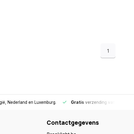
1
lgië, Nederland en Luxemburg.
Gratis
verzending vanaf €75
- 
Contactgegevens