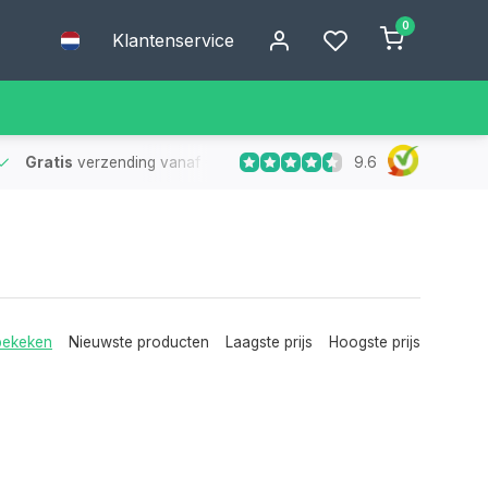
0
Klantenservice
9.6
Gratis
verzending vanaf €75
- Geen verzendkosten bij bestelling
bekeken
Nieuwste producten
Laagste prijs
Hoogste prijs