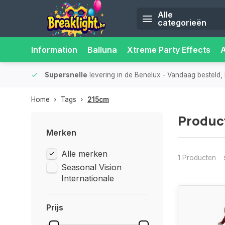
Alle
categorieën
Information
Balluna
Xtreme Party Effects
iliteit.
Supersnelle
levering in de Benelux
- Vandaag besteld, 
Home
Tags
215cm
Produc
Merken
Alle merken
1 Producten
Seasonal Vision
Internationale
Prijs