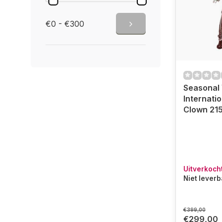
€0 - €300
Seasonal 
Internati
Clown 21
Uitverkoch
Niet lever
€399,00
€299,00