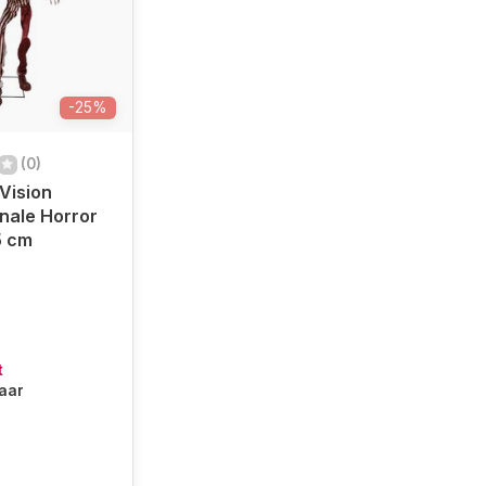
-25%
(0)
Vision
onale Horror
5 cm
t
baar