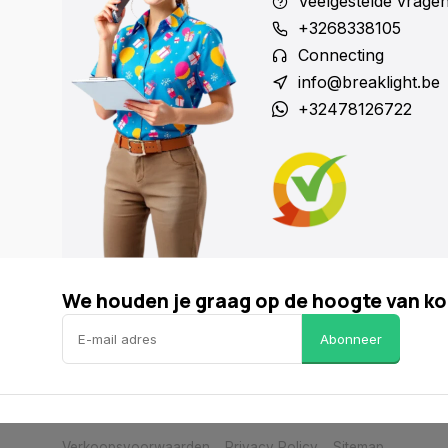
Veelgestelde vrage
+3268338105
Connecting
info@breaklight.be
+32478126722
We houden je graag op de hoogte van ko
Abonneer
Verkoopsvoorwaarden
Privacy Policy
Sitemap