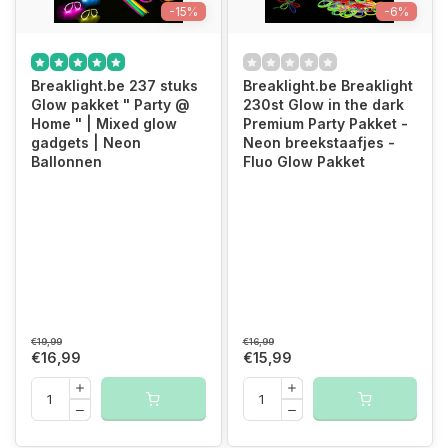
-15%
-6%
Breaklight.be 237 stuks
Breaklight.be Breaklight
Glow pakket " Party @
230st Glow in the dark
Home " | Mixed glow
Premium Party Pakket -
gadgets | Neon
Neon breekstaafjes -
Ballonnen
Fluo Glow Pakket
€19,99
€16,99
€16,99
€15,99