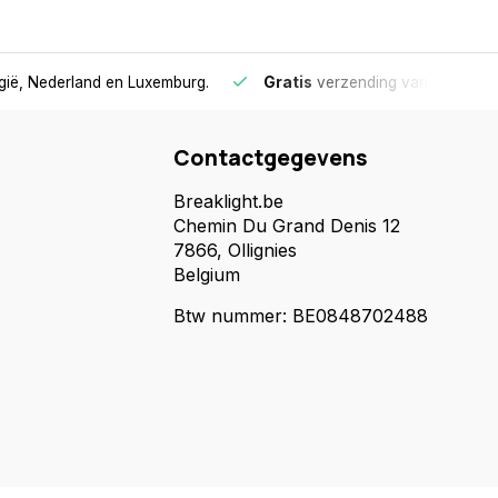
lgië, Nederland en Luxemburg.
Gratis
verzending vanaf €75
- 
Contactgegevens
Breaklight.be
Chemin Du Grand Denis 12
7866, Ollignies
Belgium
Btw nummer: BE0848702488