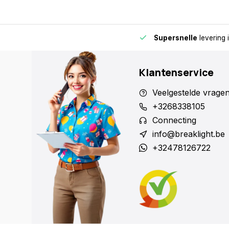
de buurt voor extra gemak en flexibiliteit.
Supersnelle
levering 
Klantenservice
Veelgestelde vrage
+3268338105
Connecting
info@breaklight.be
+32478126722