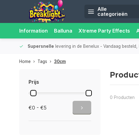
Alle
categorieën
Information
Balluna
Xtreme Party Effects
iliteit.
Supersnelle
levering in de Benelux
- Vandaag besteld, 
Home
Tags
30cm
Produc
Prijs
0 Producten
€0 - €5