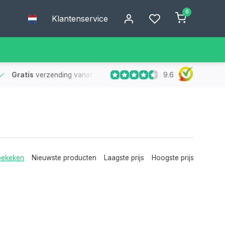
0
Klantenservice
9.6
Gratis
verzending vanaf €75
- Geen verzendkosten bij bestelling
bekeken
Nieuwste producten
Laagste prijs
Hoogste prijs