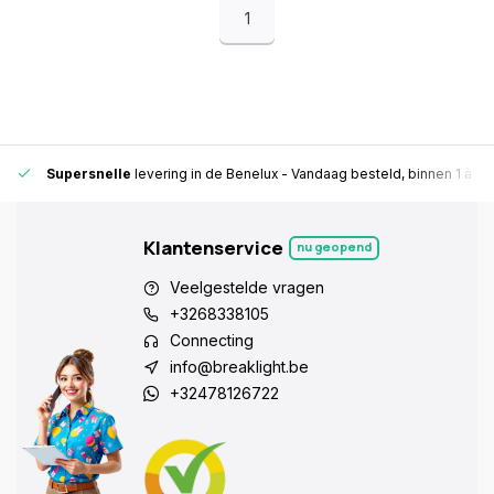
1
Supersnelle
levering in de Benelux
- Vandaag besteld, binnen 1 à 2 
Klantenservice
nu geopend
Veelgestelde vragen
+3268338105
Connecting
info@breaklight.be
+32478126722