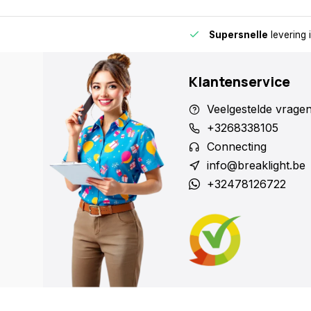
de buurt voor extra gemak en flexibiliteit.
Supersnelle
levering 
Klantenservice
Veelgestelde vrage
+3268338105
Connecting
info@breaklight.be
+32478126722