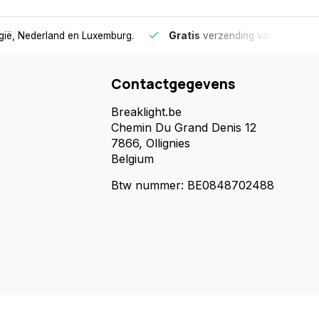
lgië, Nederland en Luxemburg.
Gratis
verzending vanaf €75
- 
Contactgegevens
Breaklight.be
Chemin Du Grand Denis 12
7866, Ollignies
Belgium
Btw nummer: BE0848702488