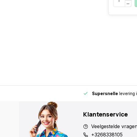
de buurt voor extra gemak en flexibiliteit.
Supersnelle
levering 
Klantenservice
Veelgestelde vrage
+3268338105