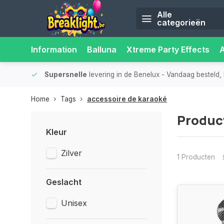
Alle
categorieën
Information
Balluna
Xtreme Party Effects
iliteit.
Supersnelle
levering in de Benelux
- Vandaag besteld, 
Home
Tags
accessoire de karaoké
Produc
Kleur
Zilver
1 Producten
Geslacht
Unisex