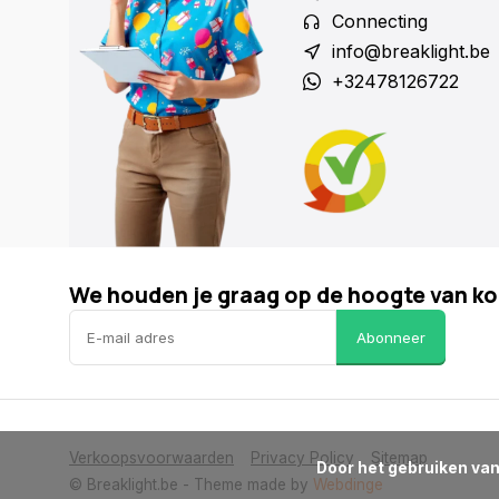
Connecting
info@breaklight.be
+32478126722
We houden je graag op de hoogte van ko
Abonneer
Verkoopsvoorwaarden
Privacy Policy
Sitemap
      Door het gebruiken van onze website, ga je akkoord met het gebruik van cookies om onze website te verbeteren.

© Breaklight.be
- Theme made by
Webdinge