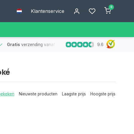
0
Klantenservice
9.6
Gratis
verzending vanaf €75
- Geen verzendkosten bij bestelling
oké
bekeken
Nieuwste producten
Laagste prijs
Hoogste prijs