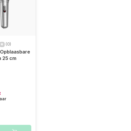
(0)
Opblaasbare
n 25 cm
t
baar