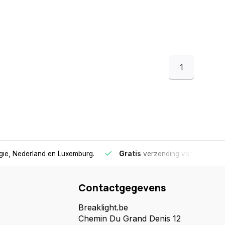
1
lgië, Nederland en Luxemburg.
Gratis
verzending vanaf €75
- 
Contactgegevens
Breaklight.be
Chemin Du Grand Denis 12