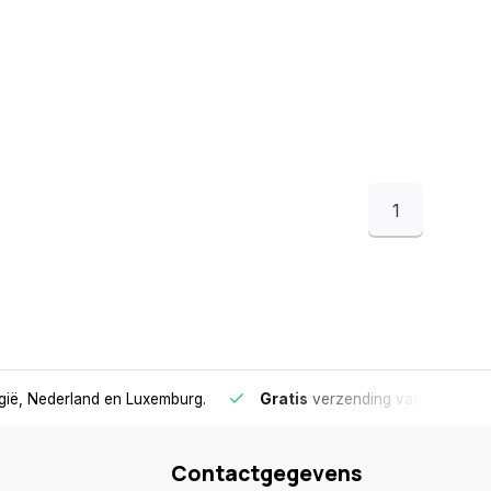
1
lgië, Nederland en Luxemburg.
Gratis
verzending vanaf €75
- 
Contactgegevens