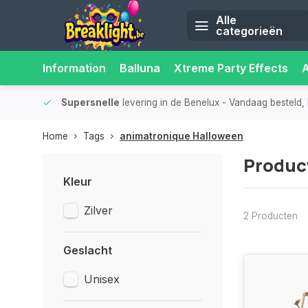
Alle
categorieën
Information
Balluna
Xtreme Party Effects
iliteit.
Supersnelle
levering in de Benelux
- Vandaag besteld, 
Home
Tags
animatronique Halloween
Produc
Kleur
Zilver
2 Producten
Geslacht
Unisex