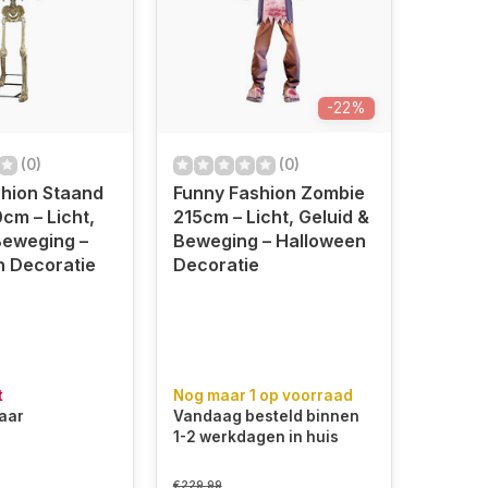
-22%
(0)
(0)
hion Staand
Funny Fashion Zombie
0cm – Licht,
215cm – Licht, Geluid &
Beweging –
Beweging – Halloween
n Decoratie
Decoratie
t
Nog maar 1 op voorraad
baar
Vandaag besteld binnen
1-2 werkdagen in huis
€229,99