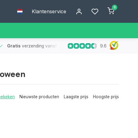
0
Klantenservice
9.6
Gratis
verzending vanaf €75
- Geen verzendkosten bij bestelling
loween
bekeken
Nieuwste producten
Laagste prijs
Hoogste prijs