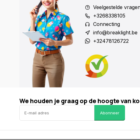
Veelgestelde vrage
+3268338105
Connecting
info@breaklight.be
+32478126722
We houden je graag op de hoogte van ko
Abonneer