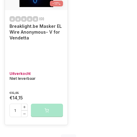
-11%
(0)
Breaklight.be Masker EL
Wire Anonymous- V for
Vendetta
Uitverkocht
Niet leverbaar
€15,95
€14,15