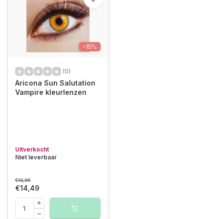
-15%
(0)
Aricona Sun Salutation
Vampire kleurlenzen
Uitverkocht
Niet leverbaar
€16,99
€14,49