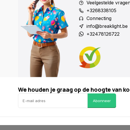
Veelgestelde vrage
+3268338105
Connecting
info@breaklight.be
+32478126722
We houden je graag op de hoogte van ko
Abonneer