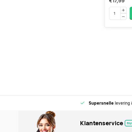
€17,99
de buurt voor extra gemak en flexibiliteit.
Supersnelle
levering 
Klantenservice
nu