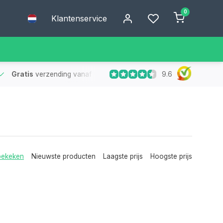
0
Klantenservice
9.6
Gratis
verzending vanaf €75
- Geen verzendkosten bij bestelling
bekeken
Nieuwste producten
Laagste prijs
Hoogste prijs