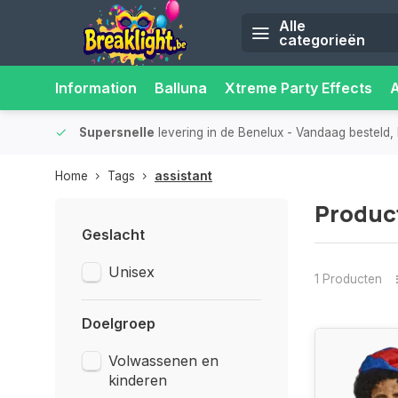
Alle
categorieën
Information
Balluna
Xtreme Party Effects
iliteit.
Supersnelle
levering in de Benelux
- Vandaag besteld, 
Home
Tags
assistant
Produc
Geslacht
Unisex
1 Producten
Doelgroep
Volwassenen en
kinderen