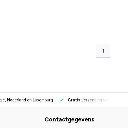
1
lgië, Nederland en Luxemburg.
Gratis
verzending vanaf €75
- 
Contactgegevens