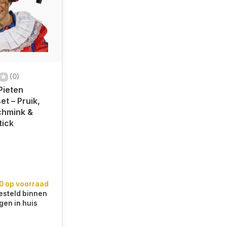
(0)
Pieten
et – Pruik,
chmink &
tick
0 op voorraad
steld binnen
gen in huis