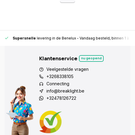
Supersnelle
levering in de Benelux
- Vandaag besteld, binnen 1 à 2 
Klantenservice
nu geopend
Veelgestelde vragen
+3268338105
Connecting
info@breaklight.be
+32478126722